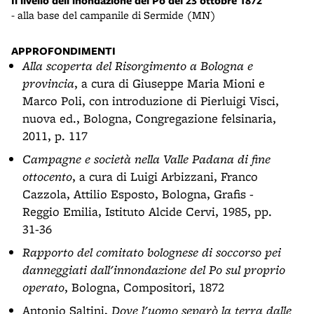
Il livello dell'inondazione del Po del 23 ottobre 1872
La r
- alla base del campanile di Sermide (MN)
APPROFONDIMENTI
Alla scoperta del Risorgimento a Bologna e
provincia
, a cura di Giuseppe Maria Mioni e
Marco Poli, con introduzione di Pierluigi Visci,
nuova ed., Bologna, Congregazione felsinaria,
2011, p. 117
Campagne e società nella Valle Padana di fine
ottocento
, a cura di Luigi Arbizzani, Franco
Cazzola, Attilio Esposto, Bologna, Grafis -
Reggio Emilia, Istituto Alcide Cervi, 1985, pp.
31-36
Rapporto del comitato bolognese di soccorso pei
danneggiati dall'innondazione del Po sul proprio
operato
, Bologna, Compositori, 1872
Antonio Saltini,
Dove l'uomo separò la terra dalle