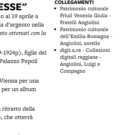
COLLEGAMENTI
ESSE"
Patrimonio culturale
Friuli Venezia Giulia -
o al 19 aprile a
Fratelli Angiolini
ia d'argento nella
Patrimonio culturale
asto ottenuti con la
dell'Emilia-Romagna -
Angiolini, sorelle
digit.a.re - Collezioni
1924p), figlie del
digitali reggiane -
 Palazzo Pepoli
Angiolini, Luigi e
Compagno
i Vienna per una
e per un album
ritratto della
, che otterrà