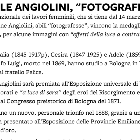
LE ANGIOLINI, "FOTOGRAF
zionale dei lavori femminili, che si tiene dal 14 marz
ine Angiolini, abili “fotografesse”, vincono la medagl
“effetti della luce a contr
i, per alcune immagini con
malia (1845-1917p), Cesira (1847-1925) e Adele (1859-
afo Luigi, morto nel 1869, hanno studio a Bologna in
l fratello Felice.
Angiolini sarà premiata all'Esposizione universale d
"a luce di sera"
olorati e
degli eroi del Risorgimento 
 al Congresso preistorico di Bologna del 1871.
no un nuovo, personale trionfo nel 1888, grazie a un 
 presentato all'Esposizione delle Provincie Emiliane
 d'oro.