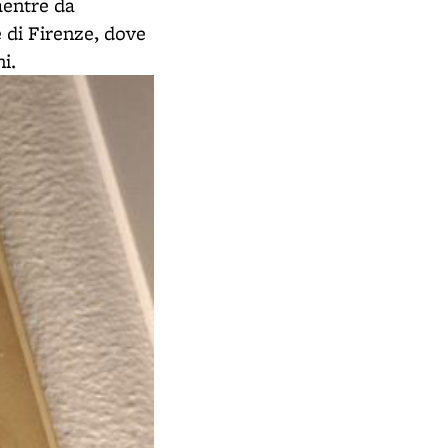
mentre da
 di Firenze, dove
i.