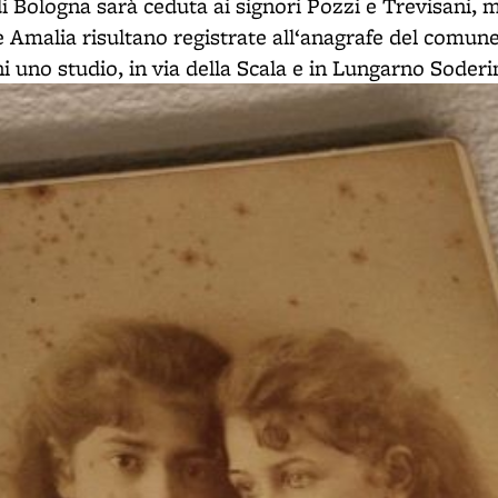
di Bologna sarà ceduta ai signori Pozzi e Trevisani, 
e Amalia risultano registrate all‘anagrafe del comune
 uno studio, in via della Scala e in Lungarno Soderin