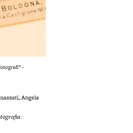
otografi” -
enassati, Angela
otografia