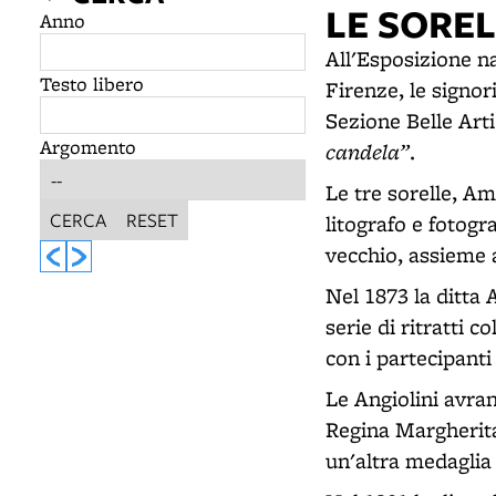
LE SOREL
Anno
All'Esposizione na
Testo libero
Firenze, le signor
Sezione Belle Art
Argomento
candela”
.
Le tre sorelle, A
CERCA
RESET
litografo e fotogr
vecchio, assieme a
Nel 1873 la ditta 
serie di ritratti c
con i partecipanti
Le Angiolini avran
Regina Margherita
un'altra medaglia