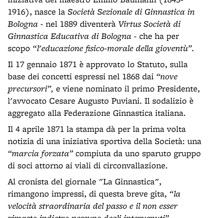
1916), nasce la
Società Sezionale di Ginnastica in
Bologna
- nel 1889 diventerà
Virtus Società di
Ginnastica Educativa di Bologna
- che ha per
scopo
“l'educazione fisico-morale della gioventù”
.
Il 17 gennaio 1871 è approvato lo Statuto, sulla
base dei concetti espressi nel 1868 dai
“nove
precursori”,
e viene nominato il primo Presidente,
l'avvocato Cesare Augusto Puviani. Il sodalizio è
aggregato alla Federazione Ginnastica italiana.
Il 4 aprile 1871 la stampa dà per la prima volta
notizia di una iniziativa sportiva della Società: una
“marcia forzata”
compiuta da uno sparuto gruppo
di soci attorno ai viali di circonvallazione.
Al cronista del giornale "La Ginnastica",
rimangono impressi, di questa breve gita,
“la
velocità straordinaria del passo e il non esser
rimasto indietro nessuno degli intervenuti”
.