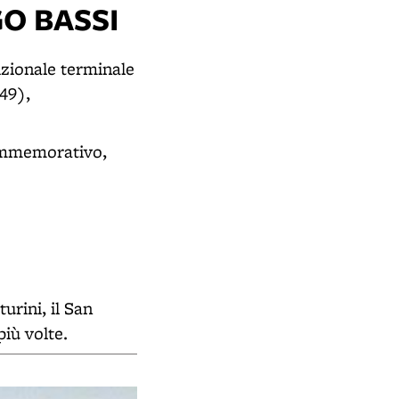
GO BASSI
izionale terminale
849),
ommemorativo,
urini, il San
più volte.