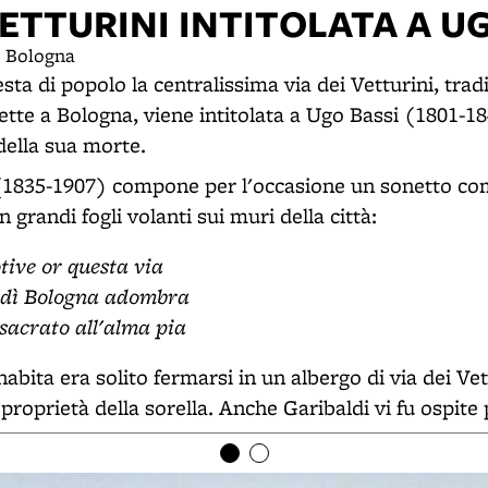
VETTURINI INTITOLATA A U
, Bologna
ta di popolo la centralissima via dei Vetturini, trad
rette a Bologna, viene intitolata a Ugo Bassi (1801-1
della sua morte.
(1835-1907) compone per l'occasione un sonetto c
n grandi fogli volanti sui muri della città:
tive or questa via
o dì Bologna adombra
sacrato all'alma pia
nabita era solito fermarsi in un albergo di via dei Vett
proprietà della sorella. Anche Garibaldi vi fu ospite 