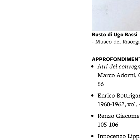
Busto di Ugo Bassi
- Museo del Risor
APPROFONDIMENT
Atti del conveg
Marco Adorni, G
86
Enrico Bottriga
1960-1962, vol. 4
Renzo Giacomel
105-106
Innocenzo Lipp