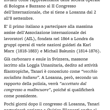
di Bologna e Bazzano al II Congresso
dell'Internazionale, che si tiene a Losanna dal 2
all'8 settembre.
E' il primo italiano a partecipare alla massima
assise dell'Associazione internazionale dei
lavoratori (AIL), fondata nel 1864 a Londra da
gruppi operai di varie nazioni guidati da Karl
Marx (1818-1883) e Michail Bakunin (1814-1876).
Già carbonaro e esule in Svizzera, massone
iscritto alla Loggia Umanitaria, dedito ad attività
filantropiche, Tanari è conosciuto come
“vecchio
socialista italiano”
. A Losanna, però, secondo un
rapporto della polizia, verrà
"accettato dal
congresso a malincuore"
, poiché si qualificherà
come possidente.
Pochi giorni dopo il congresso di Losanna, Tanari
parteciperà assieme a Quirico Filopanti anche al