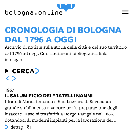
bologna.online
CRONOLOGIA DI BOLOGNA
DAL 1796 A OGGI
Archivio di notizie sulla storia della città e del suo territorio
dal 1796 ad oggi. Con riferimenti bibliografici, link,
immagini.
CERCA
1867
IL SALUMIFICIO DEI FRATELLI NANNI
I fratelli Nanni fondano a San Lazzaro di Savena un
grande stabilimento a vapore per la preparazione degli
insaccati. Esso si trasferirà a Borgo Panigale nel 1869,
dotandosi di moderni impianti per la lavorazione dei
salumi e utilizzando carni suine fresche provenienti da
dettagli
allevamenti accuratamente selezionati. La fabbrica sarà