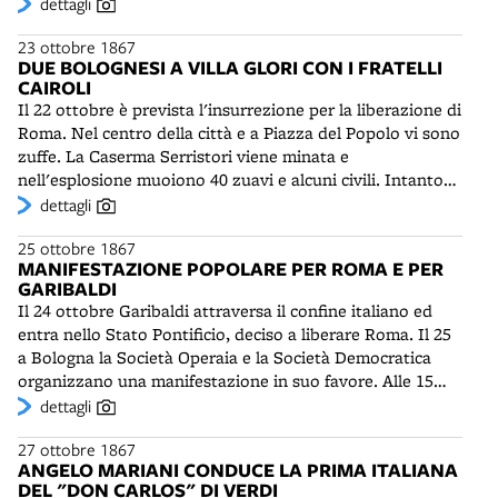
carattere delle mobilie e degli utemsili che trovansi nella
nuova divisa e sanzionata da una precisa limitazione del
dettagli
il tenore Paganini e il basso Canetta, che ottennero
stanza, un colore giusto, succoso e brillante".
ricorso alle armi o agli arresti, se non in casi estremi.
grandi ovazioni.
23 ottobre 1867
All'art. 38 si raccomanda che i Sorveglianti municipali
DUE BOLOGNESI A VILLA GLORI CON I FRATELLI
usino fermezza, ma insieme “urbanità dei modi verso
CAIROLI
tutte le persone indistintamente”. L'organico del Corpo è
Il 22 ottobre è prevista l'insurrezione per la liberazione di
notevolmente aumentato, da 24 a 40 effettivi, con un
Roma. Nel centro della città e a Piazza del Popolo vi sono
comandante nominato dal Consiglio comunale.
zuffe. La Caserma Serristori viene minata e
nell'esplosione muoiono 40 zuavi e alcuni civili. Intanto
alcune decine di giovani partiti da Terni scendono il
dettagli
Tevere su barche cariche di fucili. Tra essi i fratelli Enrico
25 ottobre 1867
e Giovanni Cairoli.Gli insorti sbarcano all'Acqua Acetosa e
MANIFESTAZIONE POPOLARE PER ROMA E PER
attendono invano per tutta la notte notizie dalla città. Al
GARIBALDI
mattino si ritirano a Villa Glori sui monti Parioli. Qui
Il 24 ottobre Garibaldi attraversa il confine italiano ed
verso le cinque della sera vengono assaliti da una grossa
entra nello Stato Pontificio, deciso a liberare Roma. Il 25
compagnia di carabinieri svizzeri, comandati dal capitano
a Bologna la Società Operaia e la Società Democratica
Mayer.Dopo essersi difesi tra le vigne per alcune ore, i
organizzano una manifestazione in suo favore. Alle 15
due Cairoli si lanciano contro di essi. Entrambe cadono
una folla si raduna nella Seliciata di Strada Maggiore (poi
dettagli
feriti: Enrico muore quasi subito trafitto da una
Piazza Aldrovandi), dove parla l'avvocato Giuseppe
baionetta, Giovanni viene fatto prigioniero ed è
27 ottobre 1867
Galletti (1798-1873), già presidente dell'Assemblea
trascinato nelle carceri di San Michele a Roma.Alla
ANGELO MARIANI CONDUCE LA PRIMA ITALIANA
legislativa della Repubblica Romana. Da qui la
spedizione dei fratelli Cairoli partecipano due bolognesi:
DEL "DON CARLOS" DI VERDI
manifestazione si dirige in Piazza Maggiore. Alla testa del