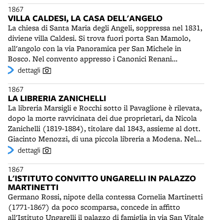
1867
dotata di ampi laboratori, magazzini sotterranei,
VILLA CALDESI, LA CASA DELL'ANGELO
ghiacciaie e locali per la "maturazione": 24 delle oltre 40
La chiesa di Santa Maria degli Angeli, soppressa nel 1831,
macchine in dotazione saranno azionate da un motore a
diviene villa Caldesi. Si trova fuori porta San Mamolo,
vapore. La ditta Nanni sarà premiata a numerose
all'angolo con la via Panoramica per San Michele in
esposizioni internazionali, tra le quali quella del 1889 a
Bosco. Nel convento appresso i Canonici Renani
Parigi.
custodivano una famosa pala di Giotto, in seguito
dettagli
trasferita alla Pinacoteca Nazionale. Dal 1370 vi si
1867
insediarono i monaci Camaldolesi. Nel 1598 l'edificio
LA LIBRERIA ZANICHELLI
passò al Collegio Montalto. Durante la peste del 1630 fu
La libreria Marsigli e Rocchi sotto il Pavaglione è rilevata,
trasformato in lazzaretto per gli uomini. Della chiesa
dopo la morte ravvicinata dei due proprietari, da Nicola
rimane un portico occluso di sei arcate, orientato a nord
Zanichelli (1819-1884), titolare dal 1843, assieme al dott.
verso la città. E' decorato con terrecotte, tondi tra arco e
Giacinto Menozzi, di una piccola libreria a Modena. Nel
arco e capitelli in stile Rinascimento. La testata su via San
1864 l'editrice Zanichelli pubblicherà la prima traduzione
dettagli
Mamolo è chiusa da una bifora sormontata da un
italiana dell'Origine della specie di Darwin. Nel 1875
elegante angelo "dalle chiome svolazzanti, dalle lunghe
1867
stamperà il primo libro di Giosue Carducci con le proprie
ali, dalla tunica a doppie maniche e dalla veste leggera
L'ISTITUTO CONVITTO UNGARELLI IN PALAZZO
insegne, con il titolo Delle poesie latine edite e inedite di
cadente fin sopra i piedi" (Zucchini). Villa Caldesi sarà
MARTINETTI
Ludovico Ariosto. In questo periodo saranno pubblicati
conosciuta come la Casa dell'Angelo. Alla fine del '900 il
Germano Rossi, nipote della contessa Cornelia Martinetti
testi di importanti autori locali, quali il filosofo Acri, il
Comune di Bologna la destinerà a sede del Quartiere
(1771-1867) da poco scomparsa, concede in affitto
geologo Bombicci, il divulgatore scientifico Filopanti, il
Colli. Ospiterà inoltre il Centro Amilcar Cabral, nato nel
all'Istituto Ungarelli il palazzo di famiglia in via San Vitale