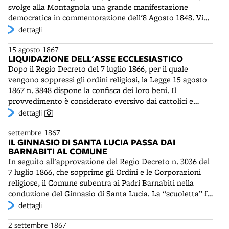
poi in commissioni parrocchiali le agenzie incaricate di
svolge alla Montagnola una grande manifestazione
cattolica intransigente.
stimolare i genitori al rispetto dell'obbligo scolastico. Con
democratica in commemorazione dell'8 Agosto 1848. Vi
la precoce caduta della Giunta, dopo i moti del macinato
partecipano oltre 5.000 persone. All'Arena del Pallone si
dettagli
dell'aprile 1868, la prevista riforma moderata non avrà
tiene un meeting presieduto da Giuseppe Galletti, che ha
seguito.
15 agosto 1867
per tema Roma capitale. Parlano tra gli altri Giuseppe
LIQUIDAZIONE DELL'ASSE ECCLESIASTICO
Ceneri e Quirico Filopanti. L'accordo tra l'Unione
Dopo il Regio Decreto del 7 luglio 1866, per il quale
Democratica e la Società Operaia è sempre più stretto:
vengono soppressi gli ordini religiosi, la Legge 15 agosto
secondo le autorità, "la classe operaia di Bologna, mercè
1867 n. 3848 dispone la confisca dei loro beni. Il
l'opera lenta e possente dei componenti la Società
provvedimento è considerato eversivo dai cattolici e
(democratica) è ormai generalmente imbevuta di
rischia di “favorire la concentrazione del patrimonio nelle
dettagli
massime repubblicane".
mani di pochi magnati e speculatori” (Gherardi), come è
settembre 1867
già avvenuto nel periodo napoleonico. A Bologna
IL GINNASIO DI SANTA LUCIA PASSA DAI
scompaiono diciotto conventi, in gran parte requisiti
BARNABITI AL COMUNE
dall'autorità militare, essendo in corso la guerra contro
In seguito all'approvazione del Regio Decreto n. 3036 del
l'Austria. Le prime cartoline illustrate mostrano i soldati
7 luglio 1866, che sopprime gli Ordini e le Corporazioni
in posa fuori da caserme, che tradiscono la loro diversa
religiose, il Comune subentra ai Padri Barnabiti nella
origine: la caserma di fanteria nel convento di San
conduzione del Ginnasio di Santa Lucia. La “scuoletta” fu
Salvatore, le caserme di cavalleria in San Domenico e
istituita nel XVI secolo dai Gesuiti e passò ai Barnabiti nel
dettagli
Sant'Isaia, quelle di artiglieria in Santa Caterina e fuori
1773, dopo la soppressione della Compagnia di Gesù. Vi si
Porta S. Mamolo. Alcuni degli immobili secolarizzati
2 settembre 1867
insegnavano “i rudimenti del leggere, scrivere e