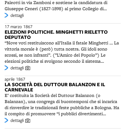
Paleotti in via Zamboni e sostiene la candidatura di
Giuseppe Ceneri (1827-1898) al primo Collegio di
Bologna in opposizione a Marco Minghetti (1818-1886).
dettagli
Giosue Carducci (1835-1907) vi pubblicherà i suoi primi
17 marzo 1867
Giambi ed epodi con lo pseudonimo Enotrio Romano o la
ELEZIONI POLITICHE. MINGHETTI RIELETTO
sigla E.R. Definito dal cronista Bottrigari "schifoso e
DEPUTATO
anarchico", il giornale si batte a favore delle classi
“Nove voti restituiscono all’Italia il fatale Minghetti ... La
lavoratrici e critica pesantemente i governi moderati.
vittoria morale è (però) tutta nostra. Gli idoli sono
Sarà più volte sequestrato - quindici volte nel solo 1867 -
scossi, se non infranti”. (”L’Amico del Popolo”) Le
e dovrà subire lunghe sospensioni. Nonostante le
elezioni politiche si svolgono secondo il sistema
persecuzioni si venderà molto bene, a migliaia di copie.
censitario ristretto vigente in Piemonte dal 1848. Alle
dettagli
Secondo il questore “il plebeo, il ricco, l'artigiano, il
urne vanno solo metà degli ammessi (l'1,36% della
negoziante, l'impiegato, il soldato ancora, tutti accorrono
aprile 1867
popolazione totale). Prevalgono i liberali, moderati e
all'ora della distribuzione a spendere il loro soldo per
LA SOCIETÀ DEL DUTTOUR BALANZON E IL
progressisti. Tra gli eletti in città vi sono il marchese
averlo; così il veleno entra in tutte le vene e serpeggia e si
CARNEVALE
Gioacchino Napoleone Pepoli (1825-1881) e Carlo Berti
diffonde”.
E’ costituita la Società del Duttour Balanzon (o
Pichat (1799-1878), mentre in provincia prevalgono
Balanzan), una congrega di buontemponi che si incarica
Camillo Casarini (1830-1874), Rodolfo Audinot (1814-
di rinverdire le tradizionali feste pubbliche a Bologna. Ha
1874) e Paolo Silvani (1810-1884). Marco Minghetti
il compito di promuovere “i pubblici divertimenti
(1818-1886) è eletto deputato nel collegio 65, con soli
carnevaleschi, favorendo il Commercio e l’Industria,
dettagli
nove voti in più del candidato democratico, l'avvocato
cooperando anche a pubblica beneficenza”. Ne fanno
Giuseppe Ceneri (1827-1898), rappresentante del partito