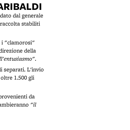
ARIBALDI
dato dal generale
accolta stabiliti
a i "clamorosi"
 direzione della
ell'entusiasmo"
.
 separati. L'invio
oltre 1.500 gli
 provenienti da
"il
 scambieranno