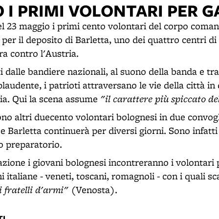
I PRIMI VOLONTARI PER G
 23 maggio i primi cento volontari del corpo coman
per il deposito di Barletta, uno dei quattro centri di r
ra contro l'Austria.
i dalle bandiere nazionali, al suono della banda e tr
plaudente, i patrioti attraversano le vie della città in
"il carattere più spiccato d
ria. Qui la scena assume
no altri duecento volontari bolognesi in due convogli
 e Barletta continuerà per diversi giorni. Sono infatti 
to preparatorio.
tazione i giovani bolognesi incontreranno i volontari
oni italiane - veneti, toscani, romagnoli - con i quali
i fratelli d'armi"
(Venosta).
I