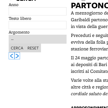
PARTONO 
Anno
A mezzogiorno del
Testo libero
Garibaldi partono 
in vista della guer
Argomento
Preceduti e seguit
evviva della folla 
CERCA
RESET
stazione ferrovia
Il 24 maggio parto
ai depositi di Bari
iscritti al Comita
Varie volte alla s
altre città e regi
cordiale saluto de
APPROFONDIMENT