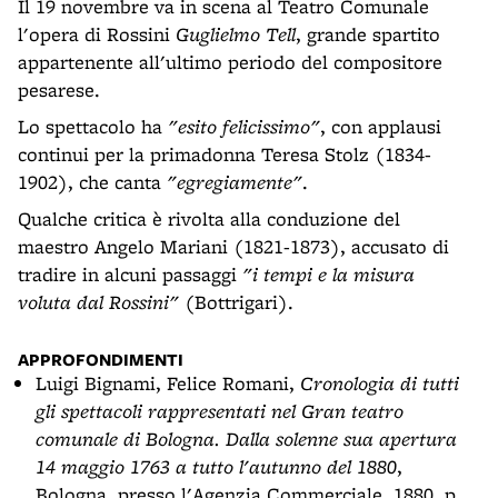
Il 19 novembre va in scena al Teatro Comunale
l'opera di Rossini
Guglielmo Tell
, grande spartito
appartenente all'ultimo periodo del compositore
pesarese.
Lo spettacolo ha
"esito felicissimo"
, con applausi
continui per la primadonna Teresa Stolz (1834-
1902), che canta
"egregiamente"
.
Qualche critica è rivolta alla conduzione del
maestro Angelo Mariani (1821-1873), accusato di
tradire in alcuni passaggi
"i tempi e la misura
voluta dal Rossini"
(Bottrigari).
APPROFONDIMENTI
Luigi Bignami, Felice Romani,
Cronologia di tutti
gli spettacoli rappresentati nel Gran teatro
comunale di Bologna. Dalla solenne sua apertura
14 maggio 1763 a tutto l'autunno del 1880
,
Bologna, presso l'Agenzia Commerciale, 1880, p.