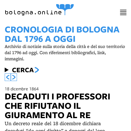
bologna.online
CRONOLOGIA DI BOLOGNA
DAL 1796 A OGGI
Archivio di notizie sulla storia della città e del suo territorio
dal 1796 ad oggi. Con riferimenti bibliografici, link,
immagini.
CERCA
18 dicembre 1864
DECADUTI I PROFESSORI
CHE RIFIUTANO IL
GIURAMENTO AL RE
Un decreto reale del 18 dicembre dichiara
decaduti
“da ogni diritto”
e deposti dal loro