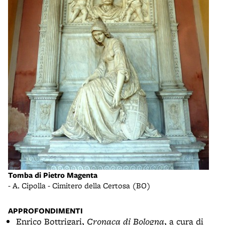
Tomb
- A.
Tomba di Pietro Magenta
- A. Cipolla - Cimitero della Certosa (BO)
APPROFONDIMENTI
Enrico Bottrigari,
Cronaca di Bologna
, a cura di