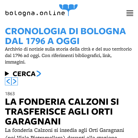
item 1 of 3
bologna.online
CRONOLOGIA DI BOLOGNA
DAL 1796 A OGGI
Archivio di notizie sulla storia della città e del suo territorio
dal 1796 ad oggi. Con riferimenti bibliografici, link,
immagini.
CERCA
1863
LA FONDERIA CALZONI SI
TRASFERISCE AGLI ORTI
GARAGNANI
La fonderia Calzoni si insedia agli Orti Garagnani
(poi Viale Pietramellara) davanti alla stazione