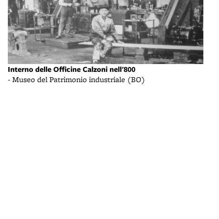
Interno delle Officine Calzoni nell'800
- Museo del Patrimonio industriale (BO)
Una 
- Mu