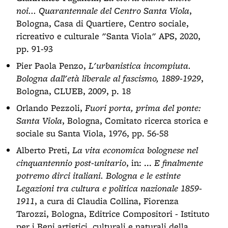
noi... Quarantennale del Centro Santa Viola
,
Bologna, Casa di Quartiere, Centro sociale,
ricreativo e culturale "Santa Viola" APS, 2020,
pp. 91-93
Pier Paola Penzo,
L'urbanistica incompiuta.
Bologna dall'età liberale al fascismo, 1889-1929
,
Bologna, CLUEB, 2009, p. 18
Orlando Pezzoli,
Fuori porta, prima del ponte:
Santa Viola
, Bologna, Comitato ricerca storica e
sociale su Santa Viola, 1976, pp. 56-58
Alberto Preti,
La vita economica bolognese nel
cinquantennio post-unitario
, in: ...
E finalmente
potremo dirci italiani. Bologna e le estinte
Legazioni tra cultura e politica nazionale 1859-
1911
, a cura di Claudia Collina, Fiorenza
Tarozzi, Bologna, Editrice Compositori - Istituto
per i Beni artistici, culturali e naturali della