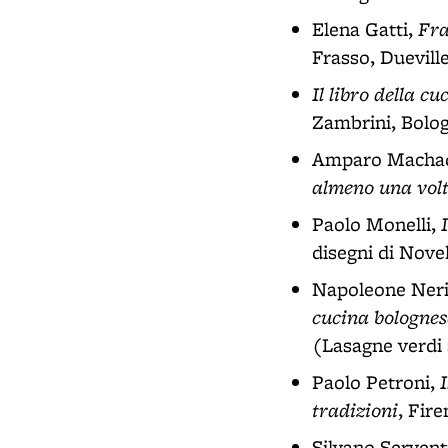
Fra
Elena Gatti,
Frasso, Duevill
Il libro della c
Zambrini, Bolog
Amparo Machad
almeno una volt
Paolo Monelli,
disegni di Nove
Napoleone Ner
cucina bolognes
(Lasagne verdi 
I
Paolo Petroni,
tradizioni
, Fire
Silvano Servent