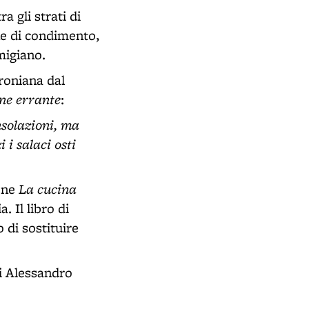
a gli strati di
ne di condimento,
migiano.
roniana dal
one errante
:
nsolazioni, ma
 i salaci osti
La cucina
, ne
. Il libro di
 di sostituire
i Alessandro