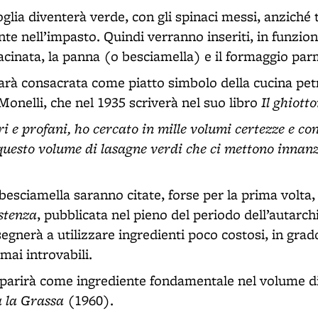
glia diventerà verde, con gli spinaci messi, anziché tr
nte nell’impasto. Quindi verranno inseriti, in funzio
macinata, la panna (o besciamella) e il formaggio par
arà consacrata come piatto simbolo della cucina pet
Il ghiott
Monelli, che nel 1935 scriverà nel suo libro
cri e profani, ho cercato in mille volumi certezze e co
questo volume di lasagne verdi che ci mettono innanzi
besciamella saranno citate, forse per la prima volta
istenza
, pubblicata nel pieno del periodo dell’autarchia
gnerà a utilizzare ingredienti poco costosi, in grado
rmai introvabili.
pparirà come ingrediente fondamentale nel volume d
a la Grassa
(1960).