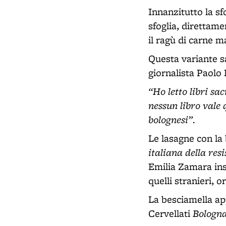
Innanzitutto la sfo
sfoglia, direttame
il ragù di carne 
Questa variante s
giornalista Paolo 
“Ho letto libri sa
nessun libro vale 
bolognesi”.
Le lasagne con la 
italiana della res
Emilia Zamara inse
quelli stranieri, o
La besciamella a
Bologn
Cervellati