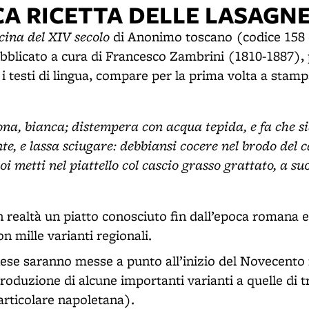
CA RICETTA DELLE LASAGN
cina del XIV secolo
di Anonimo toscano (codice 158 d
ubblicato a cura di Francesco Zambrini (1810-1887), 
testi di lingua, compare per la prima volta a stampa
ona, bianca; distempera con acqua tepida, e fa che si
nte, e lassa sciugare: debbiansi cocere nel brodo del 
i metti nel piattello col cascio grasso grattato, a suo
n realtà un piatto conosciuto fin dall’epoca romana e
con mille varianti regionali.
nese saranno messe a punto all’inizio del Novecento 
ntroduzione di alcune importanti varianti a quelle di 
articolare napoletana).