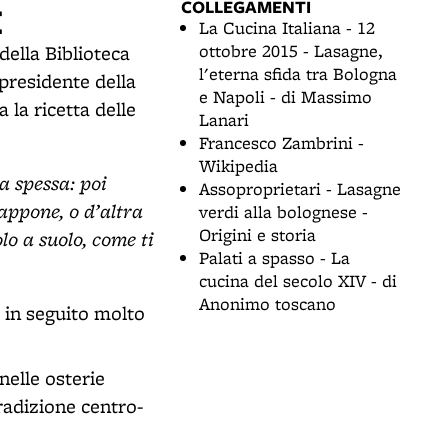
COLLEGAMENTI
E
La Cucina Italiana - 12
ottobre 2015 - Lasagne,
ella Biblioteca
l'eterna sfida tra Bologna
presidente della
e Napoli - di Massimo
 la ricetta delle
Lanari
Francesco Zambrini -
Wikipedia
a spessa: poi
Assoproprietari - Lasagne
cappone, o d’altra
verdi alla bolognese -
Origini e storia
lo a suolo, come ti
Palati a spasso - La
cucina del secolo XIV - di
Anonimo toscano
 in seguito molto
nelle osterie
tradizione centro-