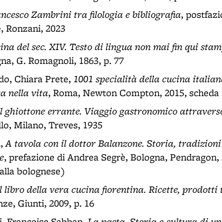
ncesco Zambrini tra filologia e bibliografia
, postfaz
e, Ronzani, 2023
ucina del sec. XIV. Testo di lingua non mai fin qui sta
na, G. Romagnoli, 1863, p. 77
1001 specialità della cucina italia
o, Chiara Prete,
a nella vita
, Roma, Newton Compton, 2015, scheda
Il ghiottone errante. Viaggio gastronomico attraverso
llo, Milano, Treves, 1935
A tavola con il dottor Balanzone. Storia, tradizioni 
i,
e
, prefazione di Andrea Segrè, Bologna, Pendragon, 
alla bolognese)
l libro della vera cucina fiorentina. Ricette, prodotti t
nze, Giunti, 2009, p. 16
La pasta. Storia e cultura di un
i, Françoise Sabban,