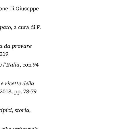
ione di Giuseppe
mpato
, a cura di F.
na da provare
 219
 l’Italia
, con 94
e ricette della
2018, pp. 78-79
ipici, storia,
 cibo universale
,