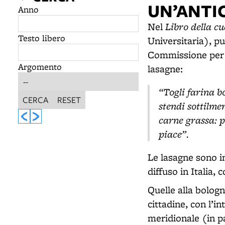
UN’ANTI
Anno
Libro della cu
Nel
Testo libero
Universitaria), p
Commissione per i 
Argomento
lasagne:
“Togli farina b
CERCA
RESET
stendi sottilme
carne grassa: po
piace”.
Le lasagne sono i
diffuso in Italia, 
Quelle alla bolog
cittadine, con l’i
meridionale (in p