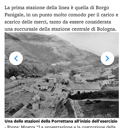
La prima stazione della linea è quella di Borgo
Panigale, in un punto molto comodo per il carico e
scarico delle merci, tanto da essere considerata
una succursale della stazione centrale di Bologna.
Una delle stazioni della Porrettana all'inizio dell'esercizio
Vecc
- Fonte: Mostra "La progettazione e la costruzione della
- in 