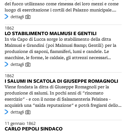
del fuoco utilizzano come rimessa dei loro mezzi e come
rappresentazione nello spazio euclideo di idee di
luogo di esercitazione i cortili del Palazzo municipale.
geometria non euclidea. La scuola bolognese pone in
Durante le feste di carnevale eseguono “esperimenti” di
dettagli
questo periodo le basi per quella critica ai principi della
grande fascino per i bambini e gli adulti, veri e propri
geometria tradizionale che la renderà famosa. La
1862
spettacoli ginnico-atletici, come l'azione sulla facciata
permanenza di Cremona a Bologna durerà fino al 1867,
LO STABILIMENTO MALMUSI E GENTILI
posticcia applicata al Palazzo del Podestà, ripresa in una
quando sarà chiamato ad insegnare presso il Regio
In via Capo di Lucca sorge lo stabilimento della ditta
foto anonima del 1873.
Istituto Tecnico Superiore di Milano. Tranne un breve
Malmusi e Grandini (poi Malmusi &amp; Gentili) per la
periodo a Pisa, Beltrami rimarrà in cattedra all'Alma
produzione di saponi, fiammiferi, lumi e candele. Le
Mater fino al 1873, per poi trasferirsi a Roma.
macchine, le forme, le caldaie, gli attrezzi necessari
provengono dall'Italia e soprattutto dalla stessa Bologna,
dettagli
dove in questi anni stanno sorgendo "officine meccaniche
1862
e fonderie che costruiscono tutto". Nel 1867, su iniziativa
I SALUMI IN SCATOLA DI GIUSEPPE ROMAGNOLI
di Pietro Malmusi (1821-1901), verrà introdotto il
Viene fondata la ditta di Giuseppe Romagnoli per la
metodo catalitico della scissione dei grassi per la
produzione di salumi. In pochi anni di "rinomato
produzione di stearina, oleine e glicerine. Come unica
esercizio" - e con il nome di Salsamenteria Felsinea -
ditta produttrice di candele steariche in Emilia-Romagna,
acquisirà una "salda reputazione" e potrà fregiarsi dello
la Malmusi &amp; Gentili conoscerà un rapido sviluppo
stemma di fornitore della Real Casa. Avrà diversi negozi a
dettagli
dalla metà degli anni Settanta, in concomitanza con il
Bologna - il principale nel Mercato di Mezzo presso
generale declino della fabbricazione di candele in cera.
11 gennaio 1862
l'abitazione del proprietario - e un vasto magazzino fuori
Negli anni Ottanta la fabbrica occuperà 45 persone e la
CARLO PEPOLI SINDACO
porta Galliera. Dal 1873 venderà mortadelle e salami a