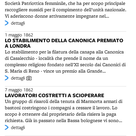
Società Patriottica femminile, che ha per scopo principale
bolognese. Sotto il busto, opera di Stefano Galletti
raccogliere sussidi per il compimento dell'unità nazionale.
(1833-1905) - scultore ferrarese, autore del monumento a
Vi aderiscono donne attivamente impegnate nel
Cavour a Roma - è posta questa iscrizione: Qui apprese
movimento risorgimentale, come Carolina Bonafede
dettagli
qui insegnò la scienza del dirittoSalì in terre straniere ad
(1811-1888), autrice di un libro sulle donne bolognesi
alti onoriE a gloria imperitura cogli scritti e colle opereLui
1 maggio 1862
insigni. La Società femminile è divisa, come la Operaia
atrocemente spento pianse la Patria schiava e divisaA lui
LO STABILIMENTO DELLA CANONICA PREMIATO
maschile, in vari comitati: d'istruzione, di lavoro e
rende ossequio libera e unita. Dopo la caduta di
A LONDRA
sanitario. A quest'ultimo, formato soprattutto di medici,
Gioacchino Murat, di cui fu seguace e stretto
Lo stabilimento per la filatura della canapa alla Canonica
sono unite provveditrici incaricate di far visita alle socie
collaboratore, Pellegrino Rossi riparò in Svizzera, a
di Casalecchio - località che prende il nome da un
inferme e di portare loro aiuto. Il 13 dicembre la Società
Ginevra, dove insegnò giurisprudenza e fu membro della
complesso religioso fondato nell'XI secolo dai Canonici di
Femminile chiederà ed otterrà di fondersi con la Società
dieta nel 1832. Si stabilì quindi in Francia, dove ottenne la
S. Maria di Reno - vince un premio alla Grande
Operaia. La fusione non sarà però totale: pur nella
cattedra di economia politica al Collège de France. Fu poi
Esposizione che si tiene a Londra tra il 1° maggio e il 1°
dettagli
comune attività rimarrà la distinzione tra i sessi e si
professore di diritto costituzionale alla Sorbona e nel
novembre 1862. E' il più importante opificio industriale
avranno di fatto due società. Nel 1865 sarà raggiunto il
1839 fu creato pari di Francia. Nel 1845 divenne
7 maggio 1862
della provincia di Bologna e il primo in Italia tra quelli che
limite di 184 iscritte, numero che diminuirà
ambasciatore presso la Santa Sede. Rimase a Roma dopo
LAVORATORI COSTRETTI A SCIOPERARE
si dedicano in esclusiva alla filatura della canapa. Lavora
progressivamente negli anni seguenti, fino alle 75 del
la detronizzazione di Luigi Filippo e nel settembre 1848
Un gruppo di risaroli della tenuta di Marmorta armati di
la canapa proveniente dalle zone di Bologna e Ferrara. La
1870.
entrò nel governo pontificio. Il 15 novembre, mentre era
bastoni costringono i compagni a cessare il lavoro. Lo
Società anonima Filatura di canepa in Bologna è stata
in carica come Presidente del Consiglio, fu accoltellato
scopo è ottenere dal proprietario della risiera la paga
costituita nel 1851. Tra i soci fondatori figura Marco
nella capitale sulle scale del Palazzo della Cancelleria.
richiesta. Già in passato nella Bassa bolognese vi sono
Minghetti. La fabbrica, che concentra lavorazioni in
Venne sepolto nella vicina chiesa di San Lorenzo in
stati tentativi di far scioperare i lavoratori con la minaccia
dettagli
precedenza frammentate a livello domestico, è dotata di
Damaso.
della violenza e la pratica si consoliderà nel corso del
macchinario moderno. La forza motrice è prodotta da