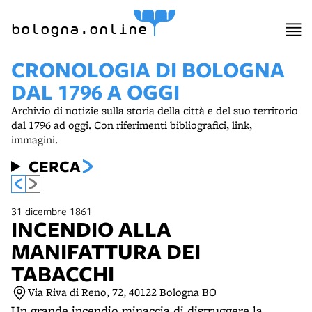
item 1 of 3
bologna.online
CRONOLOGIA DI BOLOGNA
DAL 1796 A OGGI
Archivio di notizie sulla storia della città e del suo territorio
dal 1796 ad oggi. Con riferimenti bibliografici, link,
immagini.
CERCA
31 dicembre 1861
INCENDIO ALLA
MANIFATTURA DEI
TABACCHI
Via Riva di Reno, 72, 40122 Bologna BO
Un grande incendio minaccia di distruggere la