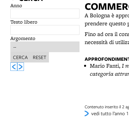
COMMERC
Anno
A Bologna è approv
Testo libero
prendere questo 
Fino ad ora il co
Argomento
necessità di utili
CERCA
RESET
APPROFONDIMENT
I m
Mario Fanti,
categoria attrav
Contenuto inserito il 2 
vedi tutto l’anno 