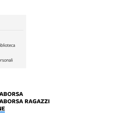
iblioteca
rsonali
LABORSA
LABORSA RAGAZZI
NE
B