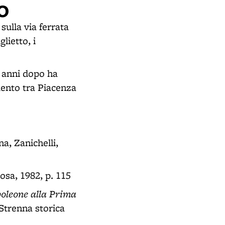
O
 sulla via ferrata
lietto, i
e anni dopo ha
mento tra Piacenza
na, Zanichelli,
Rosa, 1982, p. 115
poleone alla Prima
"Strenna storica