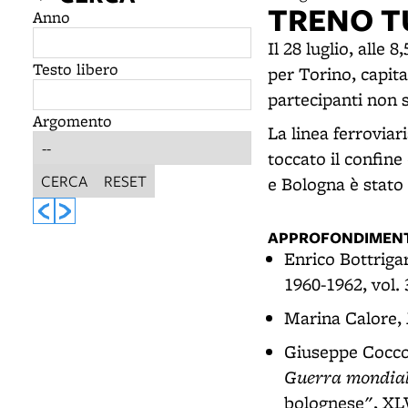
TRENO T
Anno
Il 28 luglio, alle 
Testo libero
per Torino, capita
partecipanti non 
Argomento
La linea ferrovia
toccato il confine
CERCA
RESET
e Bologna è stato 
APPROFONDIMENT
Enrico Bottriga
1960-1962, vol. 3
Marina Calore,
Giuseppe Cocco
Guerra mondiale
bolognese", XLV