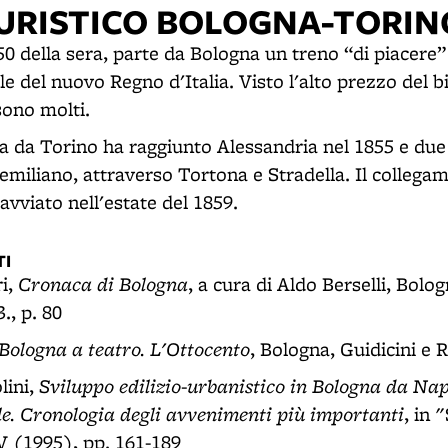
URISTICO BOLOGNA-TORIN
8,50 della sera, parte da Bologna un treno “di piacere”
le del nuovo Regno d'Italia. Visto l'alto prezzo del big
sono molti.
ria da Torino ha raggiunto Alessandria nel 1855 e du
 emiliano, attraverso Tortona e Stradella. Il collega
avviato nell'estate del 1859.
I
Cronaca di Bologna
ri,
, a cura di Aldo Berselli, Bolog
., p. 80
Bologna a teatro. L'Ottocento
, Bologna, Guidicini e 
Sviluppo edilizio-urbanistico in Bologna da Na
lini,
. Cronologia degli avvenimenti più importanti
, in 
 (1995), pp. 161-189