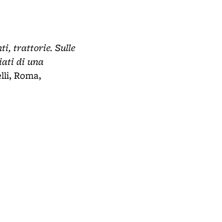
- 1908 - Fonte:Ex Banco di Roma - Uni
i, trattorie. Sulle
iati di una
lli, Roma,