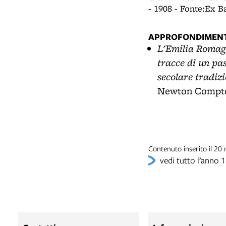
a U. Bassi (BO)
- 1908 - Fonte:Ex B
APPROFONDIMENT
L'Emilia Romagna
tracce di un pa
secolare tradizi
Newton Compton
Contenuto inserito il 2
vedi tutto l’anno 