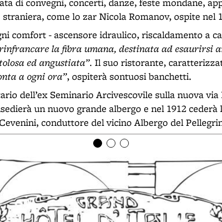
ata di convegni, concerti, danze, feste mondane, ap
 e straniera, come lo zar Nicola Romanov, ospite nel 
ni comfort - ascensore idraulico, riscaldamento a cal
rinfrancare la fibra umana, destinata ad esaurirsi 
tolosa ed angustiata”.
Il suo ristorante, caratterizz
onta a ogni ora”
, ospiterà sontuosi banchetti.
ario dell’ex Seminario Arcivescovile sulla nuova via
nsedierà un nuovo grande albergo e nel 1912 cederà l
Cevenini, conduttore del vicino Albergo del Pellegri