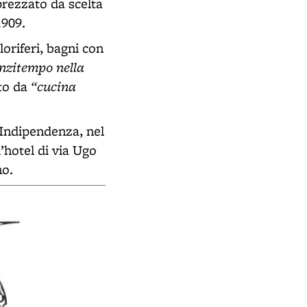
prezzato da scelta
1909.
oriferi, bagni con
anzitempo nella
“cucina
ato da
 Indipendenza, nel
’hotel di via Ugo
no.