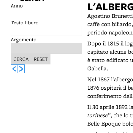
L'ALBERG
Anno
Agostino Brunetti 
Testo libero
caffè con biliardo
periodo napoleoni
Argomento
Dopo il 1815 il lo
ospitato alcune bo
CERCA
RESET
è stato edificato 
Gabella.
Nel 1867 l'albergo
1876 ospiterà il 
conferimento dell
Il 30 aprile 1892 
torinese”
, che lo 
Belle Epoque bol