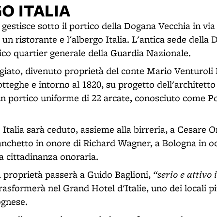
O ITALIA
gestisce sotto il portico della Dogana Vecchia in via 
, un ristorante e l'albergo Italia. L'antica sede della 
co quartier generale della Guardia Nazionale.
ggiato, divenuto proprietà del conte Mario Venturoli
tteghe e intorno al 1820, su progetto dell'architetto
un portico uniforme di 22 arcate, conosciuto come Po
 Italia sarà ceduto, assieme alla birreria, a Cesare O
banchetto in onore di Richard Wagner, a Bologna in o
a cittadinanza onoraria.
“serio e attivo 
la proprietà passerà a Guido Baglioni,
trasformerà nel Grand Hotel d'Italie, uno dei locali p
ognese.