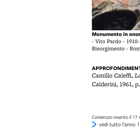
Monumento in onore 
stelfidardo del 1860
- Vito Pardo - 1910
zione del bronzo - Museo Centrale del
Risorgimento - Ro
APPROFONDIMENT
La
Camillo Caleffi,
Calderini, 1961, p
Contenuto inserito il 17
vedi tutto l’anno 