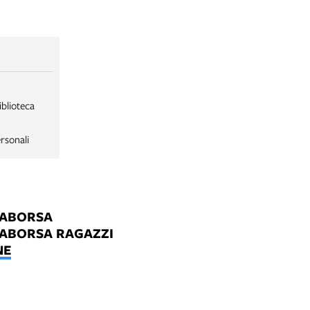
iblioteca
rsonali
LABORSA
LABORSA RAGAZZI
NE
B