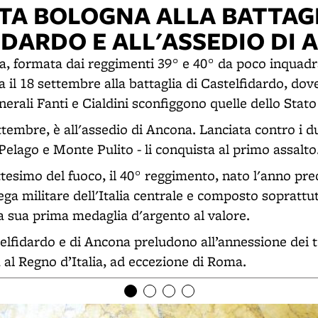
ATA BOLOGNA ALLA BATTAGL
IDARDO E ALL'ASSEDIO DI
a, formata dai reggimenti 39° e 40° da poco inquadr
a il 18 settembre alla battaglia di Castelfidardo, dov
rali Fanti e Cialdini sconfiggono quelle dello Stato 
settembre, è all'assedio di Ancona. Lanciata contro i d
elago e Monte Pulito - li conquista al primo assalto
ttesimo del fuoco, il 40° reggimento, nato l'anno pr
Lega militare dell'Italia centrale e composto soprattu
la sua prima medaglia d'argento al valore.
telfidardo e di Ancona preludono all’annessione dei te
 al Regno d’Italia, ad eccezione di Roma.