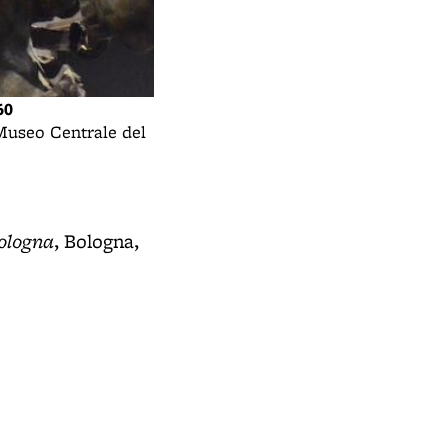
60
Monumento in onore del gen. Cialdini 
 Museo Centrale del
- Vito Pardo - 1910-12 - Bozzetto in 
Risorgimento - Roma
Bologna
, Bologna,