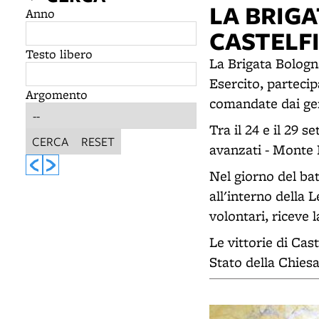
LA BRIG
Anno
CASTELF
Testo libero
La Brigata Bologn
Esercito, partecip
Argomento
comandate dai gene
Tra il 24 e il 29 
CERCA
RESET
avanzati - Monte P
Nel giorno del ba
all'interno della 
volontari, riceve 
Le vittorie di Cas
Stato della Chiesa