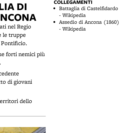
COLLEGAMENTI
IA DI
Battaglia di Castelfidardo
 ANCONA
- Wikipedia
Assedio di Ancona (1860)
ati nel Regio
- Wikipedia
e le truppe
Pontificio.
ue forti nemici più
.
ecedente
tto di giovani
rritori dello