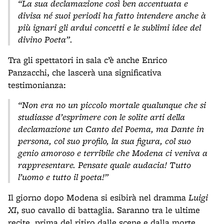
“La sua declamazione così ben accentuata e
divisa né suoi periodi ha fatto intendere anche à
più ignari gli ardui concetti e le sublimi idee del
divino Poeta”.
Tra gli spettatori in sala c’è anche Enrico
Panzacchi, che lascerà una significativa
testimonianza:
“Non era no un piccolo mortale qualunque che si
studiasse d’esprimere con le solite arti della
declamazione un Canto del Poema, ma Dante in
persona, col suo profilo, la sua figura, col suo
genio amoroso e terribile che Modena ci veniva a
rappresentare. Pensate quale audacia! Tutto
l’uomo e tutto il poeta!”
Il giorno dopo Modena si esibirà nel dramma
Luigi
XI
, suo cavallo di battaglia. Saranno tra le ultime
recite, prima del ritiro dalle scene e dalla morte,