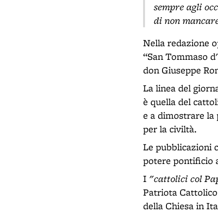
sempre agli occh
di non mancare
Nella redazione op
“San Tommaso d'Aq
don Giuseppe Ron
La linea del giorn
è quella del catto
e a dimostrare la p
per la civiltà.
Le pubblicazioni c
potere pontificio 
"cattolici col P
I
Patriota Cattolico
della Chiesa in Ita