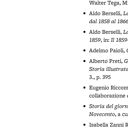
Walter Tega, Mil
Le
Aldo Berselli,
dal 1858 al 186
La
Aldo Berselli,
1859
Il 185
, in:
Adelmo Paioli,
G
Alberto Preti,
Storia illustrat
3., p. 395
Eugenio Riccom
collaborazione d
Storia del gior
Novecento
, a c
Isabella Zanni R