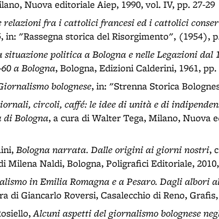
ano, Nuova editoriale Aiep, 1990, vol. IV, pp. 27-29
 relazioni fra i cattolici francesi ed i cattolici conse
6
, in: "Rassegna storica del Risorgimento", (1954), p
 situazione politica a Bologna e nelle Legazioni dal 
9-60 a Bologna
, Bologna, Edizioni Calderini, 1961, pp.
Giornalismo bolognese
, in: "Strenna Storica Bolognes
iornali, circoli, caffé: le idee di unità e di indipend
a di Bologna
, a cura di Walter Tega, Milano, Nuova ed
Bologna narrata. Dalle origini ai giorni nostri
ini,
, 
i Milena Naldi, Bologna, Poligrafici Editoriale, 2010,
nalismo in Emilia Romagna e a Pesaro. Dagli albori a
ura di Giancarlo Roversi, Casalecchio di Reno, Grafis,
Alcuni aspetti del giornalismo bolognese neg
osiello,