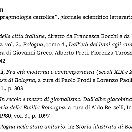
I
pragmologia cattolica", giornale scientifico letterario
elle città italiane
, diretto da Francesca Bocchi e da
a
Bologna
Dall'età dei lumi agli ann
, vol. 2.,
, tomo 4.,
ura di Giovanni Greco, Alberto Preti, Fiorenza Tarozz
 42
Fra età moderna e contemporanea (secoli XIX e 
li,
esa di Bologna
, a cura di Paolo Prodi e Lorenzo Paol
 1., p. 303
n secolo e mezzo di giornalismo. Dall'alba giacobina
oria della Emilia Romagna
, a cura di Aldo Berselli, 
980, vol. 3., p. 1097
logna nello stato unitario
Storia illustrata di B
, in: