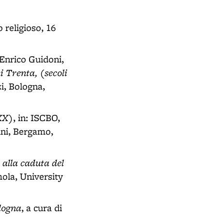
 religioso, 16
 Enrico Guidoni,
i Trenta, (secoli
i, Bologna,
XX)
, in: ISCBO,
ini, Bergamo,
 alla caduta del
Imola, University
ologna
, a cura di