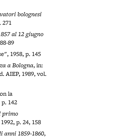
rvatori bolognesi
. 271
1857 al 12 giugno
 88-89
e", 1958, p. 145
enza a Bologna
, in:
. AIEP, 1989, vol.
con la
 p. 142
l primo
 1992, p. 24, 158
li anni 1859-1860
,