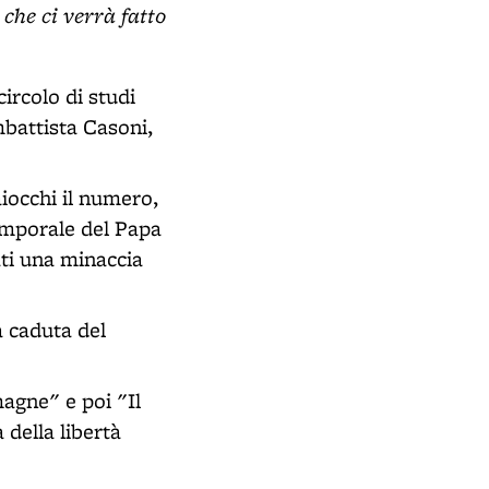
 che ci verrà fatto
ircolo di studi
battista Casoni,
aiocchi il numero,
temporale del Papa
rati una minaccia
a caduta del
agne" e poi "Il
 della libertà