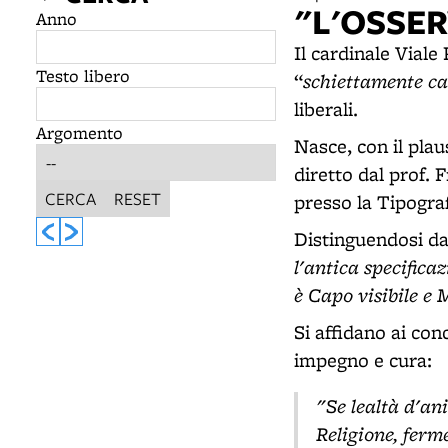
"L'OSSE
Anno
Il cardinale Vial
Testo libero
schiettamente cat
“
liberali.
Argomento
Nasce, con il pla
diretto dal prof. 
CERCA
RESET
presso la Tipograf
Distinguendosi dai
l'antica specifica
è Capo visibile e
Si affidano ai con
impegno e cura:
"Se lealtà d'an
Religione, ferm