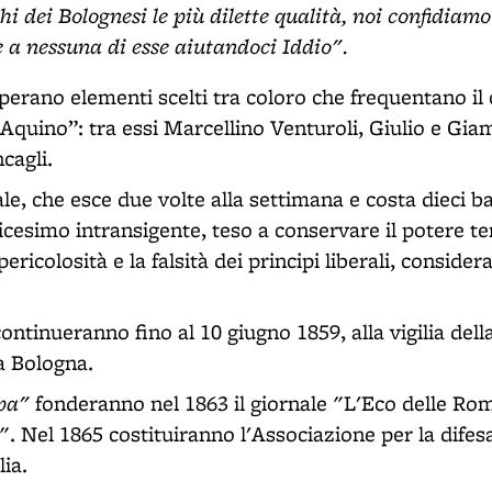
i dei Bolognesi le più dilette qualità, noi confidiamo
 a nessuna di esse aiutandoci Iddio".
erano elementi scelti tra coloro che frequentano il c
uino”: tra essi Marcellino Venturoli, Giulio e Giam
cagli.
ale, che esce due volte alla settimana e costa dieci b
licesimo intransigente, teso a conservare il potere 
ericolosità e la falsità dei principi liberali, conside
ontinueranno fino al 10 giugno 1859, alla vigilia dell
a Bologna.
apa"
fonderanno nel 1863 il giornale "L'Eco delle Rom
". Nel 1865 costituiranno l'Associazione per la difesa
lia.