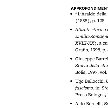
APPROFONDIMENT
"L'Araldo della 
(1858), p. 128
Atlante storico d
Emilia-Romagn
XVIII-XX)
, a c
Grafis, 1998, p.
Giuseppe Battel
Storia della chi
Bolis, 1997, vol.
U
Ugo Bellocchi,
fascismo
St
, in:
Press Bologna, 1
Bo
Aldo Berselli,