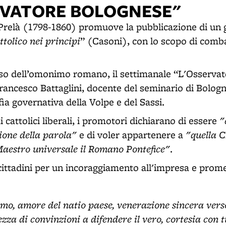
RVATORE BOLOGNESE"
e Prelà (1798-1860) promuove la pubblicazione di un 
tolico nei principi
” (Casoni), con lo scopo di comba
uso dell’omonimo romano, il settimanale “L'Osserva
Francesco Battaglini, docente del seminario di Bologn
ia governativa della Volpe e del Sassi.
"
 cattolici liberali, i promotori dichiarano di essere
zione della parola"
"quella C
e di voler appartenere a
 Maestro universale il Romano Pontefice"
.
cittadini per un incoraggiamento all'impresa e prome
imo, amore del natio paese, venerazione sincera vers
ezza di convinzioni a difendere il vero, cortesia con t