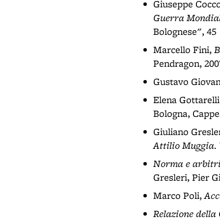
Giuseppe Cocco
Guerra Mondiale
Bolognese", 45 
B
Marcello Fini,
Pendragon, 2007
Gustavo Giova
Elena Gottarell
Bologna, Cappell
Giuliano Gresle
Attilio Muggia. 
Norma e arbitri
Gresleri, Pier G
Acc
Marco Poli,
Relazione della 