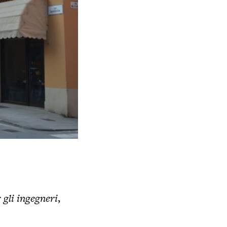
Via Berberia (BO)
- sulla sinistra Palazzo Marescotti Br
 gli ingegneri
,