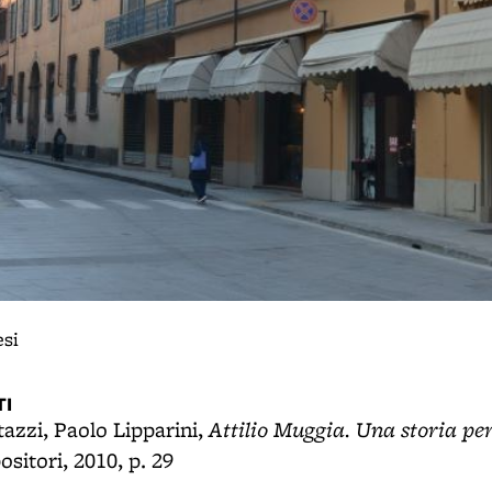
esi
I
Attilio Muggia. Una storia per
tazzi, Paolo Lipparini,
itori, 2010, p. 29