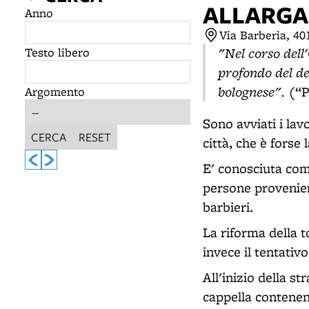
ALLARGA
Anno
Via Barberia, 4
"Nel corso dell
Testo libero
profondo del de
bolognese".
(“P
Argomento
Sono avviati i lav
CERCA
RESET
città, che è forse
E' conosciuta com
persone provenient
barbieri.
La riforma della 
invece il tentativ
All'inizio della s
cappella contenent