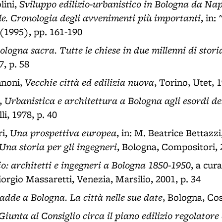
Sviluppo edilizio-urbanistico in Bologna da Na
lini,
. Cronologia degli avvenimenti più importanti
, in:
(1995), pp. 161-190
ologna sacra. Tutte le chiese in due millenni di stori
, p. 58
Vecchie città ed edilizia nuova
nnoni,
, Torino, Utet, 
Urbanistica e architettura a Bologna agli esordi del
i,
i, 1978, p. 40
Una prospettiva europea
ri,
, in: M. Beatrice Bettazzi
Una storia per gli ingegneri
, Bologna, Compositori, 
o: architetti e ingegneri a Bologna 1850-1950
, a cur
iorgio Massaretti, Venezia, Marsilio, 2001, p. 34
adde a Bologna. La città nelle sue date
, Bologna, Cos
Giunta al Consiglio circa il piano edilizio regolator