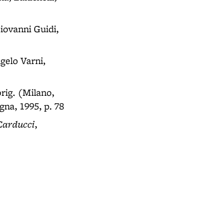
Giovanni Guidi,
ngelo Varni,
 orig. (Milano,
gna, 1995, p. 78
 Carducci
,