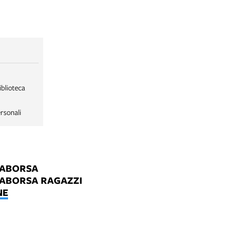
iblioteca
rsonali
LABORSA
LABORSA RAGAZZI
NE
B