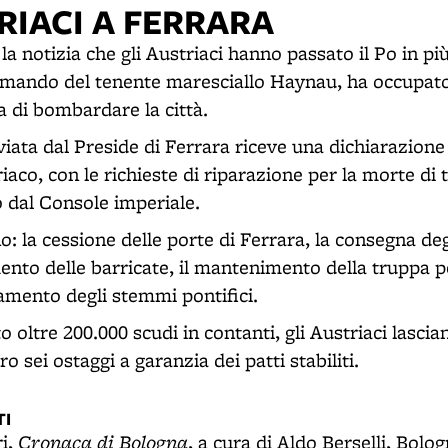
RIACI A FERRARA
a notizia che gli Austriaci hanno passato il Po in più
mando del tenente maresciallo Haynau, ha occupato 
a di bombardare la città.
iata dal Preside di Ferrara riceve una dichiarazione 
co, con le richieste di riparazione per la morte di t
o dal Console imperiale.
 la cessione delle porte di Ferrara, la consegna degl
mento delle barricate, il mantenimento della truppa 
lzamento degli stemmi pontifici.
 oltre 200.000 scudi in contanti, gli Austriaci lascian
o sei ostaggi a garanzia dei patti stabiliti.
I
Cronaca di Bologna
ri,
, a cura di Aldo Berselli, Bolog