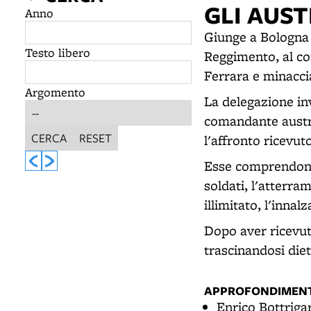
GLI AUST
Anno
Giunge a Bologna l
Testo libero
Reggimento, al co
Ferrara e minacci
Argomento
La delegazione inv
comandante austria
CERCA
RESET
l'affronto ricevut
Esse comprendono:
soldati, l'atterra
illimitato, l'inna
Dopo aver ricevuto
trascinandosi dietr
APPROFONDIMENT
Enrico Bottriga