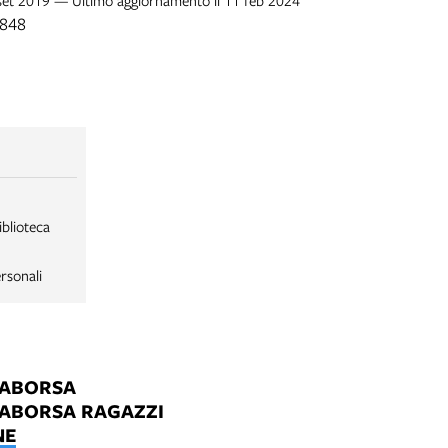
1848
iblioteca
rsonali
LABORSA
LABORSA RAGAZZI
NE