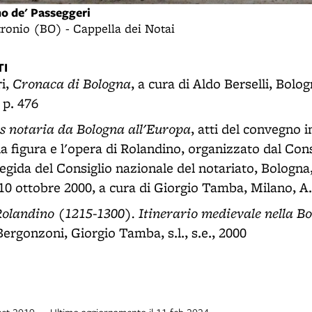
no de' Passeggeri
etronio (BO) - Cappella dei Notai
I
Cronaca di Bologna
ri,
, a cura di Aldo Berselli, Bolog
 p. 476
rs notaria da Bologna all'Europa
, atti del convegno 
lla figura e l'opera di Rolandino, organizzato dal Cons
egida del Consiglio nazionale del notariato, Bologna
-10 ottobre 2000, a cura di Giorgio Tamba, Milano, A.
 Rolandino (1215-1300). Itinerario medievale nella B
ergonzoni, Giorgio Tamba, s.l., s.e., 2000
 set 2019 — Ultimo aggiornamento il 11 feb 2024