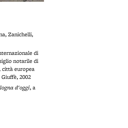
L'arca di Rolandino de' Passeggeri
- Piazza San Domenico (BO)
na, Zanichelli,
internazionale di
iglio notarile di
, città europea
 Giuffè, 2002
ologna d'oggi
, a