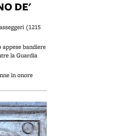
NO DE'
Passeggeri (1215
o appese bandiere
ntre la Guardia
nne in onore