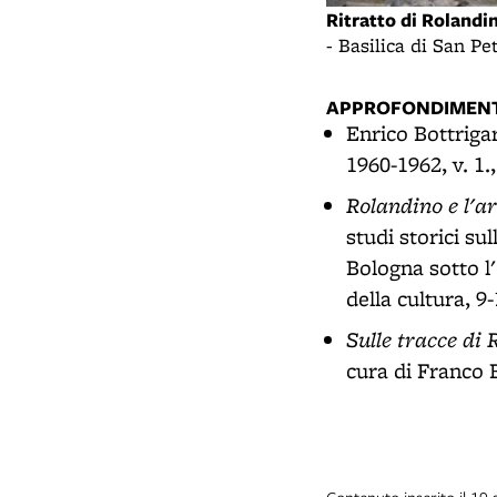
Ritratto di Rolandi
- Basilica di San P
APPROFONDIMENT
Enrico Bottriga
1960-1962, v. 1.,
Rolandino e l'a
studi storici su
Bologna sotto l'
della cultura, 9
Sulle tracce di
cura di Franco B
Contenuto inserito il 19