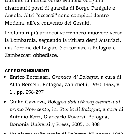
Durante la marcia verso Modena vengono
disarmati i posti di guardia di Borgo Panigale e
Anzola. Altri “eccessi” sono compiuti dentro
Modena, all'ex convento dei Gesuiti.
I volontari più animosi vorrebbero muovere verso
la Lombardia, seguendo la ritirata degli Austriaci,
ma l'ordine del Legato è di tornare a Bologna e
Zambeccari obbedisce.
APPROFONDIMENTI
Enrico Bottrigari,
Cronaca di Bologna
, a cura di
Aldo Berselli, Bologna, Zanichelli, 1960-1962, v.
1., pp. 296-297
Giulio Cavazza,
Bologna dall'età napoleonica al
primo Novecento
, in:
Storia di Bologna
, a cura di
Antonio Ferri, Giancarlo Roversi, Bologna,
Bononia University Press, 2005, p. 308
Un giorno nella storia di Bologna, l'8 agosto 1848: