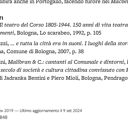
Macbe
esibirà anche in Portogallo, facendo furore nel
I
Il teatro del Corso 1805-1944. 150 anni di vita teatra
umenti
, Bologna, Lo scarabeo, 1992, p. 105
... e tutta la città era in suoni. I luoghi della st
zzi,
na, Comune di Bologna, 2007, p. 38
Malibran & C.: cantanti al Comunale e dintorni
ini,
,
ecolo di società e cultura cittadina convissuto con R
 di Jadranka Bentini e Piero Mioli, Bologna, Pendrago
nov 2019 — Ultimo aggiornamento il 9 set 2024
1848