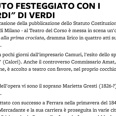
UTO FESTEGGIATO CON I
DI" DI VERDI
casione della pubblicazione dello Statuto Costituzion
 di Milano - al Teatro del Corso è messa in scena un
 alla prima crociata
, dramma lirico in quattro atti su
.
n pochi giorni dall'impresario Camuri, l'esito dello s
"
(Calori). Anche il controverso Commissario Amat,
e, è accolto a teatro con favore, nel proprio cocchi
 dell'opera vi sono il soprano Marietta Gresti (1826-?)
.
ttato con successo a Ferrara nella primavera del 18
ercadante e la sua carriera è proseguita in varie citt