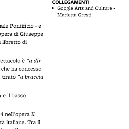
COLLEGAMENTI
Google Arts and Culture -
Marietta Gresti
ale Pontificio - e
'opera di Giuseppe
 libretto di
"a dir
pettacolo è
 che ha concesso
"a braccia
o tirato
 e il basso
Il
44 nell'opera
à italiane. Tra il