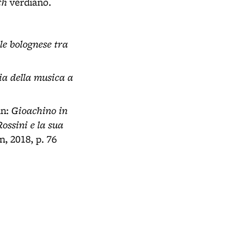
th
verdiano.
le bolognese tra
oria della musica a
Gioachino in
 in:
ossini e la sua
n, 2018, p. 76