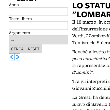
LO STAT
Anno
"LOMBAR
Testo libero
Il 18 marzo, in oc
dell'insurrezione
Argomento
I Lombardi
Verdi,
Temistocle Solera
CERCA
RESET
Benché allestito i
poco entusiastico
la rappresentazion
d'uomini"
.
Tra gli interpreti
Giovanni Zucchini
La Gresti ha debu
Bravo
di Saverio M