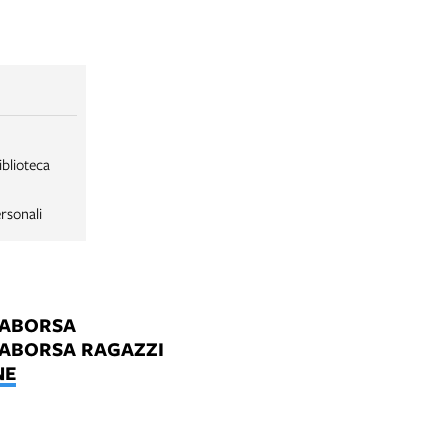
iblioteca
rsonali
LABORSA
LABORSA RAGAZZI
NE
B