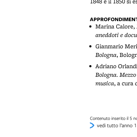
1848 e il 1850 si 
APPROFONDIMENT
Marina Calore,
aneddoti e doc
Gianmario Meri
Bologna
, Bolog
Adriano Orland
Bologna. Mezzo s
musica
, a cura
Contenuto inserito il 5 
vedi tutto l’anno 