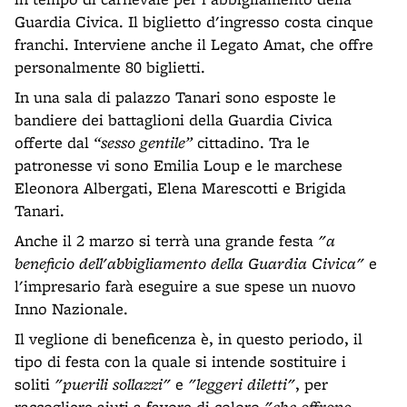
Guardia Civica. Il biglietto d'ingresso costa cinque
franchi. Interviene anche il Legato Amat, che offre
personalmente 80 biglietti.
In una sala di palazzo Tanari sono esposte le
bandiere dei battaglioni della Guardia Civica
offerte dal
“sesso gentile”
cittadino. Tra le
patronesse vi sono Emilia Loup e le marchese
Eleonora Albergati, Elena Marescotti e Brigida
Tanari.
Anche il 2 marzo si terrà una grande festa
"a
beneficio dell'abbigliamento della Guardia Civica"
e
l'impresario farà eseguire a sue spese un nuovo
Inno Nazionale.
Il veglione di beneficenza è, in questo periodo, il
tipo di festa con la quale si intende sostituire i
soliti
"puerili sollazzi"
e
"leggeri diletti"
, per
raccogliere aiuti a favore di coloro
"che offrono