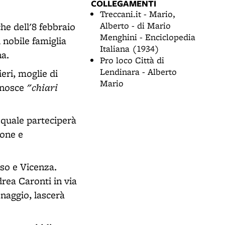
COLLEGAMENTI
Treccani.it - Mario,
Alberto - di Mario
he dell'8 febbraio
Menghini - Enciclopedia
 nobile famiglia
Italiana (1934)
na.
Pro loco Città di
Lendinara - Alberto
eri, moglie di
Mario
"chiari
conosce
l quale parteciperà
mone e
iso e Vicenza.
rea Caronti in via
naggio, lascerà