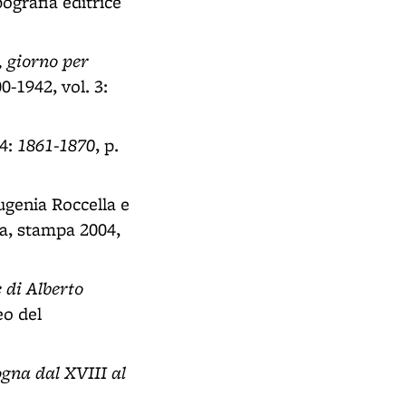
pografia editrice
, giorno per
0-1942, vol. 3:
1861-1870
 4:
, p.
Eugenia Roccella e
ia, stampa 2004,
e di Alberto
eo del
gna dal XVIII al