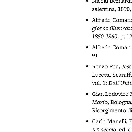
Nicola Bernardi
salentina, 1890,
Alfredo Comand
giorno illustrat
1850-1860
, p. 1
Alfredo Comand
91
Jes
Renzo Foa,
Lucetta Scaraff
Dall'Unit
vol. 1:
Gian Lodovico 
Mario
, Bologna
Risorgimento di
Carlo Manelli, 
XX secolo
, ed. 