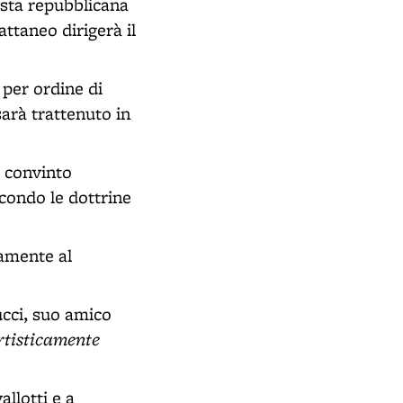
ista repubblicana
ttaneo dirigerà il
 per ordine di
arà trattenuto in
à convinto
condo le dottrine
vamente al
cci, suo amico
artisticamente
llotti e a