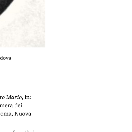
adova
rto Mario
, in:
amera dei
, Roma, Nuova