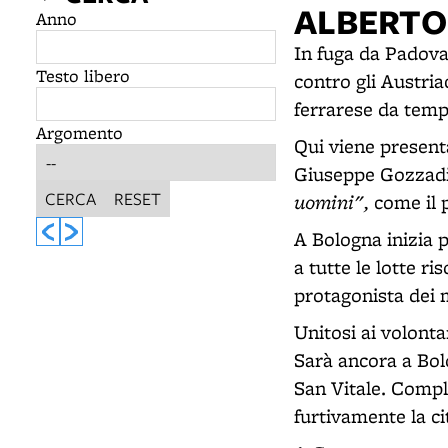
ALBERTO
Anno
In fuga da Padova
Testo libero
contro gli Austria
ferrarese da tempo
Argomento
Qui viene present
Giuseppe Gozzadin
CERCA
RESET
uomini",
come il 
A Bologna inizia p
a tutte le lotte r
protagonista dei m
Unitosi ai volonta
Sarà ancora a Bol
San Vitale. Compl
furtivamente la ci