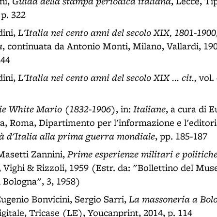
Guida della stampa periodica italiana
ni,
, Lecce, Ti
 p. 322
L'Italia nei cento anni del secolo XIX, 1801-1900
ini,
a
, continuata da Antonio Monti, Milano, Vallardi, 190
244
L'Italia nei cento anni del secolo XIX ... cit.,
ini,
vol.
sie White Mario (1832-1906)
Italiane
, in:
, a cura di 
ia, Roma, Dipartimento per l'informazione e l'editor
à d'Italia alla prima guerra mondiale
, pp. 185-187
Prime esperienze militari e politich
Masetti Zannini,
, Vighi & Rizzoli, 1959 (Estr. da: "Bollettino del Mus
 Bologna", 3, 1958)
La massoneria a Bolo
Eugenio Bonvicini, Sergio Sarri,
digitale, Tricase (LE), Youcanprint, 2014, p. 114