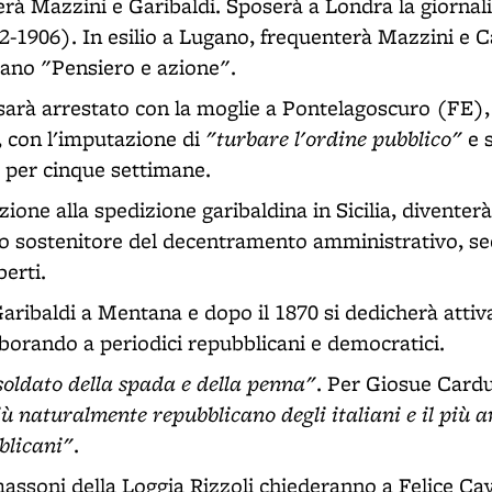
à Mazzini e Garibaldi. Sposerà a Londra la giornal
2-1906). In esilio a Lugano, frequenterà Mazzini e Ca
ano "Pensiero e azione".
 sarà arrestato con la moglie a Pontelagoscuro (FE),
"turbare l'ordine pubblico"
, con l'imputazione di
e s
 per cinque settimane.
ione alla spedizione garibaldina in Sicilia, diventer
mo sostenitore del decentramento amministrativo, se
erti.
aribaldi a Mentana e dopo il 1870 si dedicherà atti
aborando a periodici repubblicani e democratici.
soldato della spada e della penna"
. Per Giosue Cardu
iù naturalmente repubblicano degli italiani e il più 
blicani"
.
massoni della Loggia Rizzoli chiederanno a Felice Cava