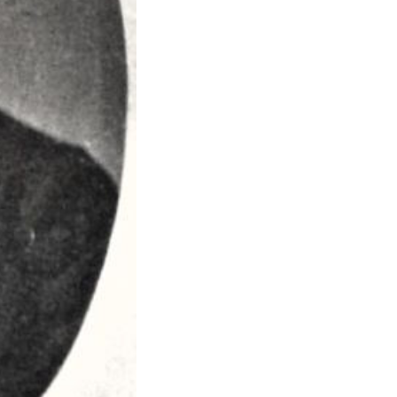
Caffè Pedrocchi (PD)
- teatro della rivolta antiaustriaca de