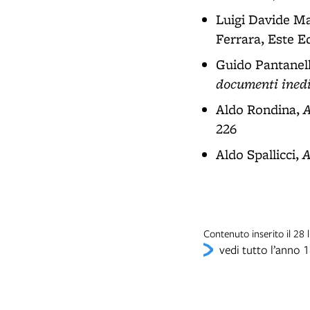
Luigi Davide M
Ferrara, Este Ed
Guido Pantanell
documenti inedi
A
Aldo Rondina,
226
A
Aldo Spallicci,
Contenuto inserito il 28
vedi tutto l’anno 