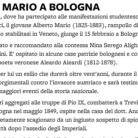
 MARIO A BOLOGNA
, dove ha partecipato alle manifestazioni studentesc
ci, il giovane Alberto Mario (1825-1883), rampollo di
 stabilitasi in Veneto, giunge il 15 febbraio a Bolog
ato e raccomandato alla contessa Nina Serego Alighi
i. E' ospitato in alcune case patrizie bolognesi e 
poeta veronese Aleardo Aleardi (1812-1878).
er lui un esilio che durerà oltre vent'anni, durante i
isorgimentali contro l'invasore austriaco e sarà testi
aggiori eventi della storia nazionale.
ri aggregati alle truppe di Pio IX, combatterà a Trev
ogna nel maggio 1849, ospite nella casa del dott. And
etamente scagionato da un ingiusto sospetto di spio
ttà dopo l'assedio degli Imperiali.