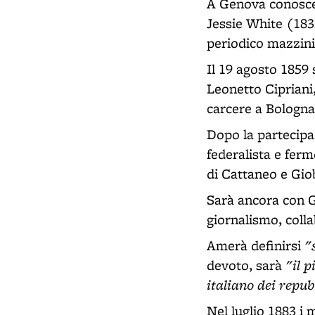
A Genova conoscer
Jessie White (183
periodico mazzini
Il 19 agosto 1859
Leonetto Cipriani
carcere a Bologna
Dopo la partecipaz
federalista e fer
di Cattaneo e Giob
Sarà ancora con G
giornalismo, coll
"
Amerà definirsi
"il p
devoto, sarà
italiano dei repub
Nel luglio 1883 i 