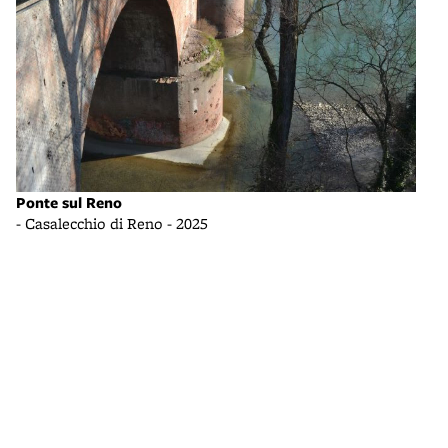
Il f
Ponte sul Reno
- da
- Casalecchio di Reno - 2025