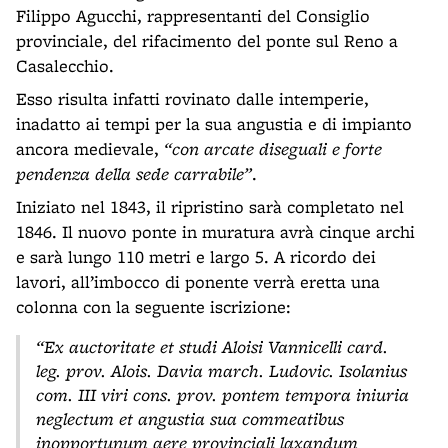
Filippo Agucchi, rappresentanti del Consiglio
provinciale, del rifacimento del ponte sul Reno a
Casalecchio.
Esso risulta infatti rovinato dalle intemperie,
inadatto ai tempi per la sua angustia e di impianto
ancora medievale,
“
con arcate diseguali e forte
pendenza della sede carrabile”
.
Iniziato nel 1843, il ripristino sarà completato nel
1846. Il nuovo ponte in muratura avrà cinque archi
e sarà lungo 110 metri e largo 5. A ricordo dei
lavori, all’imbocco di ponente verrà eretta una
colonna con la seguente iscrizione:
“Ex auctoritate et studi Aloisi Vannicelli card.
leg. prov. Alois. Davia march. Ludovic. Isolanius
com. III viri cons. prov. pontem tempora iniuria
neglectum et angustia sua commeatibus
inopportunum aere provinciali laxandum