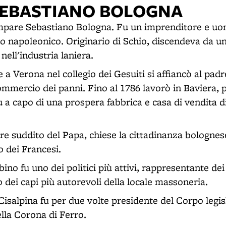
EBASTIANO BOLOGNA
mpare Sebastiano Bologna. Fu un imprenditore e uo
do napoleonico. Originario di Schio, discendeva da u
ell'industria laniera.
a Verona nel collegio dei Gesuiti si affiancò al padre 
ommercio dei panni. Fino al 1786 lavorò in Baviera, 
u a capo di una prospera fabbrica e casa di vendita d
 suddito del Papa, chiese la cittadinanza bolognese 
o dei Francesi.
ino fu uno dei politici più attivi, rappresentante dei
 dei capi più autorevoli della locale massoneria.
isalpina fu per due volte presidente del Corpo legis
lla Corona di Ferro.