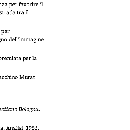
za per favorire il
trada tra il
 per
egno dell'immagine
 premiata per la
ioacchino Murat
bastiano Bologna
,
a, Analisi, 1986,