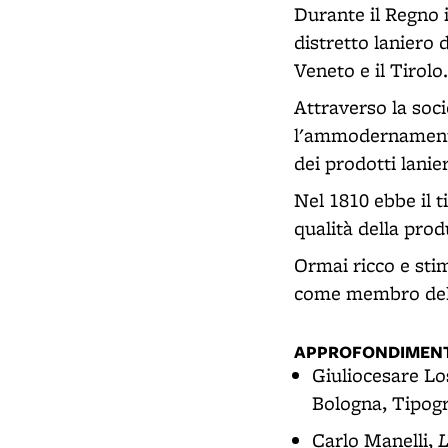
Durante il Regno i
distretto laniero 
Veneto e il Tirolo.
Attraverso la soc
l'ammodernamento 
dei prodotti lanier
Nel 1810 ebbe il t
qualità della pro
Ormai ricco e sti
come membro dell
APPROFONDIMENT
Giuliocesare L
Bologna, Tipogr
L
Carlo Manelli,