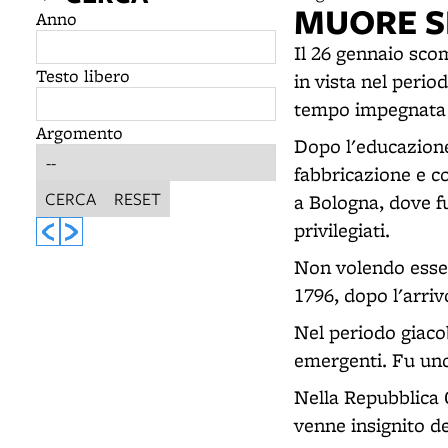
MUORE S
Anno
Il 26 gennaio sco
Testo libero
in vista nel perio
tempo impegnata n
Argomento
Dopo l'educazione 
fabbricazione e c
CERCA
RESET
a Bologna, dove f
privilegiati.
Non volendo essere
1796, dopo l'arriv
Nel periodo giacob
emergenti. Fu uno
Nella Repubblica C
venne insignito de