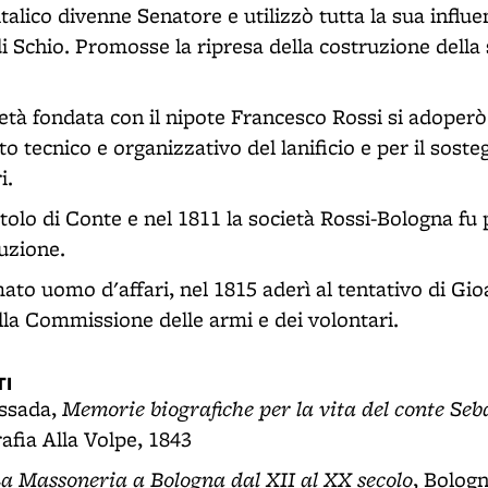
talico divenne Senatore e utilizzò tutta la sua influen
di Schio. Promosse la ripresa della costruzione della s
ietà fondata con il nipote Francesco Rossi si adoperò
tecnico e organizzativo del lanificio e per il sost
i.
itolo di Conte e nel 1811 la società Rossi-Bologna fu
duzione.
mato uomo d'affari, nel 1815 aderì al tentativo di G
a Commissione delle armi e dei volontari.
I
Memorie biografiche per la vita del conte Se
ossada,
afia Alla Volpe, 1843
a Massoneria a Bologna dal XII al XX secolo
, Bologn