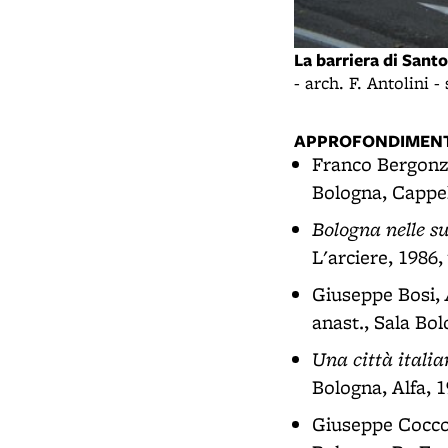
La barriera di Sant
- arch. F. Antolini -
APPROFONDIMENT
Franco Bergonz
Bologna, Cappell
Bologna nelle su
L'arciere, 1986, 
Giuseppe Bosi,
anast., Sala Bolo
Una città itali
Bologna, Alfa, 1
Giuseppe Cocco