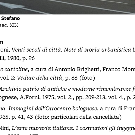
o Stefano
 sec. XIX
I
Venti secoli di città. Note di storia urbanistica
oni,
i, 1980, p. 96
e cartoline
, a cura di Antonio Brighetti, Franco Mo
Vedute della città
vol. 2:
, p. 88 (foto)
Archivio patrio di antiche e moderne rimembranze f
gnese, A.Forni, 1975, vol. 2., pp. 209-213, vol. 4., p. 
ana. Immagini dell'Ottocento bolognese
, a cura di Fra
965, p. 41, 43 (foto: particolari della cancellata)
L'arte muraria italiana. I costruttori gli ingegne
lini,