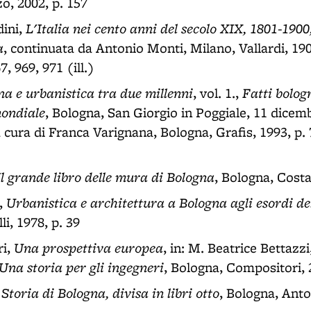
o, 2002, p. 157
L'Italia nei cento anni del secolo XIX, 1801-1900
ini,
a
, continuata da Antonio Monti, Milano, Vallardi, 190
67, 969, 971 (ill.)
a e urbanistica tra due millenni
Fatti bolog
, vol. 1.,
ondiale
, Bologna, San Giorgio in Poggiale, 11 dicem
 cura di Franca Varignana, Bologna, Grafis, 1993, p. 
Il grande libro delle mura di Bologna
, Bologna, Costa
Urbanistica e architettura a Bologna agli esordi del
i,
i, 1978, p. 39
Una prospettiva europea
ri,
, in: M. Beatrice Bettazzi
Una storia per gli ingegneri
, Bologna, Compositori, 
Storia di Bologna, divisa in libri otto
,
, Bologna, Anto