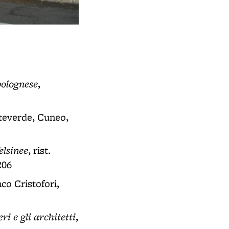
Porta Santo Stefano (BO)
- Uno dei casseri
 bolognese
,
nteverde, Cuneo,
elsinee
, rist.
206
nco Cristofori,
ri e gli architetti
,