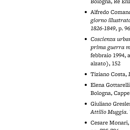
Bologna, Re Enz
Alfredo Comand
giorno illustrat
1826-1849
, p. 9
Coscienza urban
prima guerra m
febbraio 1994, a
alzato), 152
Tiziano Costa,
Elena Gottarell
Bologna, Cappell
Giuliano Gresle
Attilio Muggia. 
Cesare Monari