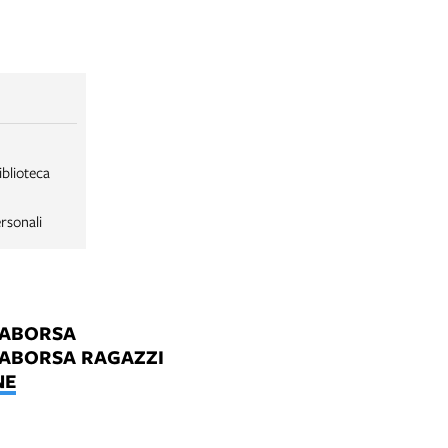
iblioteca
rsonali
LABORSA
LABORSA RAGAZZI
NE
B