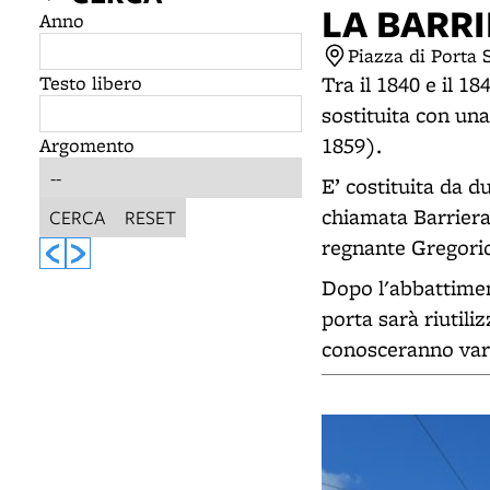
LA BARR
Anno
Piazza di Porta
Testo libero
Tra il 1840 e il 1
sostituita con una
1859).
Argomento
E’ costituita da d
chiamata Barrier
CERCA
RESET
regnante Gregori
Dopo l'abbattimen
porta sarà riutili
conosceranno vari 