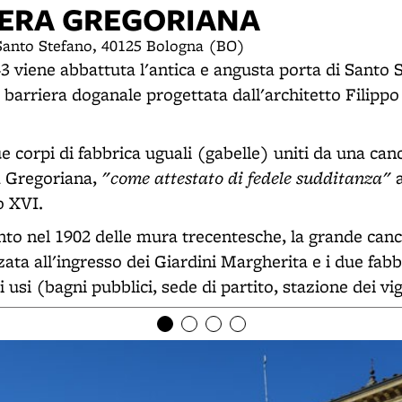
IERA GREGORIANA
 Santo Stefano, 40125 Bologna (BO)
843 viene abbattuta l'antica e angusta porta di Santo 
 barriera doganale progettata dall'architetto Filippo
ue corpi di fabbrica uguali (gabelle) uniti da una canc
"come attestato di fedele sudditanza"
a Gregoriana,
a
o XVI.
to nel 1902 delle mura trecentesche, la grande canc
zzata all'ingresso dei Giardini Margherita e i due fabb
usi (bagni pubblici, sede di partito, stazione dei vigi