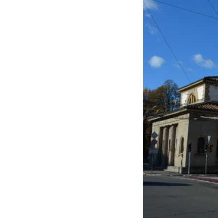
e: A. Comandini,
L'Italia nei cento anni