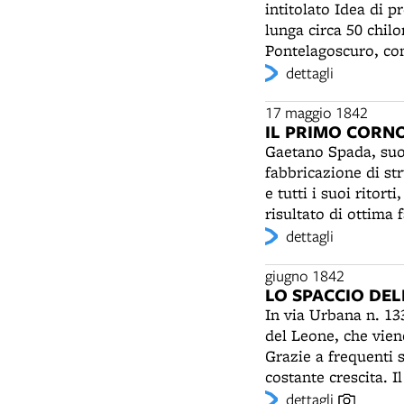
intitolato Idea di p
certo assai maggiore" Il pubblico presente fu comunque soddisfatto di questo artis
lunga circa 50 chilo
eguagliato”: se la g
Pontelagoscuro, co
meritatissimi". In q
progettista la strad
dettagli
strumentali, il Com
dell'agricoltura", 
prestigiatori e altr
disegno di ferrovia
17 maggio 1842
IL PRIMO CORN
entrambe i progetti
Gaetano Spada, suon
dibattiti, sarà scelt
fabbricazione di st
nel 1856 sarà prefer
e tutti i suoi ritor
risultato di ottima 
poi i suonatori di 
dettagli
evitando di acquista
giugno 1842
LO SPACCIO DE
In via Urbana n. 13
del Leone, che viene
Grazie a frequenti 
costante crescita. I
acquisti superiori a
dettagli