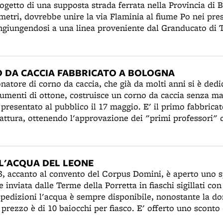
rogetto di una supposta strada ferrata nella Provincia di 
ta “da pochi
metri, dovrebbe unire la via Flaminia al fiume Po nei pres
ente fu poca "gli applausi, tuttavia, furono grandi e, che 
ngiungendosi a una linea proveniente dal Granducato di 
uesto periodo, oltre all’Opera e alle tradizionali accademi
a "a guida di ferro" potrà "elettrizzare il traffico dei prod
unale presenta serate di prosa con poeti improvvisatori, s
la maggiore ricchezza della provincia. Due anni dopo sarà
e “esibizioni straordinarie”, che registrano molta affluenz
 da Modena - Castelfranco Emilia al porto di Ancona. Pe
O DA CACCIA FABBRICATO A BOLOGNA
 rimarranno lettera morta. Solo nel 1852, dopo alterne vi
atore di corno da caccia, che già da molti anni si è dedic
o un tracciato ferroviario attraverso le valli del Setta e de
rumenti di ottone, costruisce un corno da caccia senza ma
ito quello lungo la valle del Reno.
ti, presentato al pubblico il 17 maggio. E' il primo fabbric
fattura, ottenendo l'approvazione dei "primi professori" d
"Cornette, Trombe, Tromboni, Corni da caccia" possono ri
re gli strumenti nei paesi stranieri, dai quali arrivano "ta
LL'ACQUA DEL LEONE
3, accanto al convento del Corpus Domini, è aperto uno s
 inviata dalle Terme della Porretta in fiaschi sigillati co
spedizioni l'acqua è sempre disponibile, nonostante la d
l prezzo è di 10 baiocchi per fiasco. E' offerto uno sconto
i cinquanta fiaschi. Intanto ai Bagni della Porretta è annu