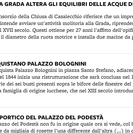
LA GRADA ALTERA GLI EQUILIBRI DELLE ACQUE D
onsorzio della Chiusa di Casalecchio riferisce che un imp
intende avviare un'attività molitoria alla Grada, riprend
l XVII secolo. Questi ottiene per 27 anni l'affitto dell'opif
il diametro della ruota motrice e installa due macine da 
 avanzate in proposito dall'amministrazione del canale di
, l'affittuario realizza un ulteriore canalizzazione (torn
ta per le macine finirà per alterare la portata delle acque
CQUISTANO PALAZZO BOLOGNINI
fluenzato addirittura il funzionamento del paraporto dell
quista Palazzo Bolognini in piazza Santo Stefano, adiacen
 danneggiando gli utenti del canale delle Moline.
nel 1844 inizia una ristrutturazione che sarà conclusa nel
rie dei sei busti presenti sopra le bifore delle finestre del
 famiglia di origine lucchese, che nel XIII secolo introdu
ndo il primo filatoio. In seguito, divenuti molto ricchi, f
 culturale della città. Il palazzo senatorio di fianco alle se
colo dall'architetto e scultore fiesolano Pagno di Lapo Po
 PORTICO DEL PALAZZO DEL PODESTÀ
 punto di vista stilistico, il tentativo di armonizzare la t
azzo del Podestà non fu in origine quale ora si vede, col b
a con il rinascimento toscano.
 da migliaia di rosette l'una differente dall'altra (...) i