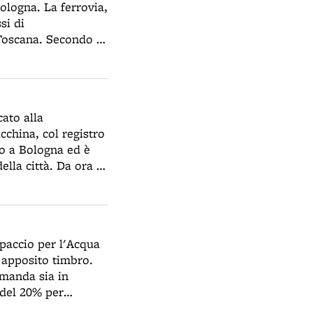
Bologna. La ferrovia,
si di
val meglio,
Toscana. Secondo il
e vocali e
otti
pettacoli di
 presentato un
a di pubblico.
r il momento
cende e vivaci
ato alla
l Bisenzio, al quale
cchina, col registro
ato a Bologna ed è
ella città. Da ora in
fornirsi a Bologna,
lvolta imperfetti".
paccio per l'Acqua
n apposito timbro.
omanda sia in
 del 20% per
nciata, per i mesi