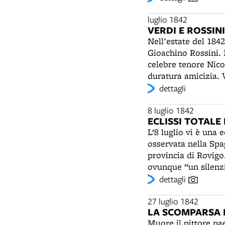
estivi, l'apertura d
servizio, tanto a ta
luglio 1842
VERDI E ROSSIN
Nell'estate del 184
Gioachino Rossini. 
celebre tenore Nico
duratura amicizia. 
scritta dal libretti
dettagli
Iddio" alla prima d
1846, quando Verdi r
8 luglio 1842
ECLISSI TOTALE 
romanza dell'Attila 
L‘8 luglio vi è una 
continuerà anche ne
osservata nella Spag
Rossini, suscitando
provincia di Rovigo
ovunque “un silenzio
Alle 6 e 24 l’eclis
dettagli
Angelo Boriani, in 
vedute stelle e non
27 luglio 1842
LA SCOMPARSA D
e saltellare nella g
Muore il pittore pa