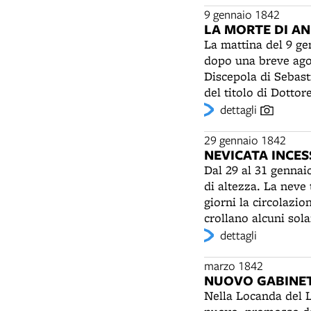
un moine et un ruff
9 gennaio 1842
LA MORTE DI A
popolo gli sembra r
La mattina del 9 g
carattere. Il frastu
dopo una breve agon
involta nei travagl
Discepola di Sebast
Italia in cui si man
del titolo di Dotto
cotichini)", le mines
Domenico e poi all'
dettagli
le frittelle, i cast
suoi studi e la sua
sua grande bibliote
raddoppiata - alla s
29 gennaio 1842
national", con i cap
NEVICATA INCE
notevole dispendio.
casa di Rossini e l
Dal 29 al 31 gennai
a Bologna. Ammirato
teatri, le scuole, i
di altezza. La neve
Ostetricia "per le 
Michele in Bosco, S
giorni la circolazio
abitazione. Cosa c
di tanti mausolei s
crollano alcuni sol
malferma. Dalla sua 
Empoli “un braccio 
dettagli
pontificio venne ac
troncano perché non
donna. La stima e i
marzo 1842
NUOVO GABINE
Nella Locanda del 