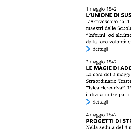
raccolta un'orchestr
aristocratici diletta
1 maggio 1842
L'UNIONE DI SU
Rossini personalme
L'Arcivescovo card. 
interprete delle op
maestri delle Scuole
anche dilettanti di
"infermi, od altrim
Belgioioso. Per non
dalla loro volontà 
persino il traffico 
patentati o ricopri
dettagli
legato Spinola e l'
età. Il sussidio per
Donizetti e i cantan
quattro anni dall'a
2 maggio 1842
acclamazioni”. Appa
LE MAGIE DI AD
saranno circo 80 e 
piangerà a dirotto,
La sera del 2 maggi
meschina" e dopo l
musicale, l'aula de
Straordinario Trat
Una replica dell'ope
Fisica ricreativa”. 
animato dalla prin
è divisa in tre parti
accellererà le trat
Cornucopia, La Molt
dettagli
del Liceo musicale,
spettacolo termina c
di tutte le manifes
Bianca, ossia La spa
4 maggio 1842
concordato con Merc
PROGETTI DI S
pochi giorni dopo il critico della “Farfall
suo palazzo. Nonost
Nella seduta del 4 
dirotta pioggia gli
Attendo come una in