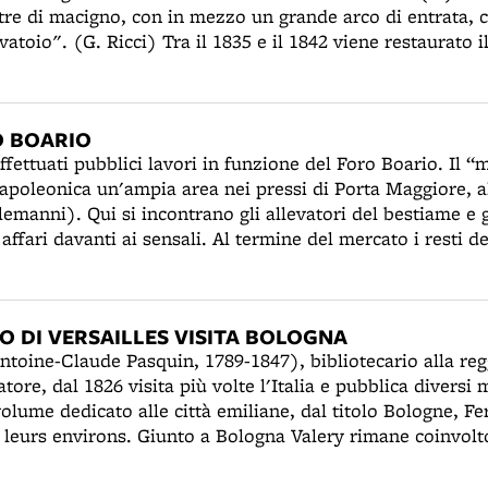
etre di macigno, con in mezzo un grande arco di entrata, 
1835 e il 1842 viene restaurato il portico del
, fatto costruire nel 1484 da Giovanni II Bentivoglio su d
6). I lavori sono diretti dall'ing. Filippo Miserocchi e c
ono eliminati “tutti i macigni dei pilastroni e delle colonn
O BOARIO
faccettature che sono rovinati e perduti”. Al posto di quelli
fettuati pubblici lavori in funzione del Foro Boario. Il “
ati, sono collocati nuovi capitelli "in stile corinzio spi
apoleonica un'ampia area nei pressi di Porta Maggiore, al
lli). Nell'occasione vengono sagomate alcune formelle c
emanni). Qui si incontrano gli allevatori del bestiame e g
nno erroneamente attribuite al periodo rinascimentale. 
affari davanti ai sensali. Al termine del mercato i resti d
 nel 1927 un articolo di Giulio Ricci stabilirà il numero def
r essere usati come concime. Il piazzale del Foro Boario,
, quasi tutte diverse l'una dall'altra: 7.476. Il Municipio 
una "bella strada a doppio viale alberata" (in seguito Via
 per il cornicione mancante al palazzo. Ma, "fosse per ca
efano. Dopo lo spostamento del mercato bestiame, insedi
, l'operazione non sarà realizzata.
IO DI VERSAILLES VISITA BOLOGNA
porta Lame, il Piano di ampliamento (1889), regolatore d
toine-Claude Pasquin, 1789-1847), bibliotecario alla regg
rà il territorio del Comune degli Alemanni come zona resi
atore, dal 1826 visita più volte l'Italia e pubblica diversi
uzione di nuove abitazioni.
volume dedicato alle città emiliane, dal titolo Bologne, F
 leurs environs. Giunto a Bologna Valery rimane coinvolto
a con la testa del santo è portata in giro per la città tut
e senza magnificenza" alla quale partecipano tutti. Egli v