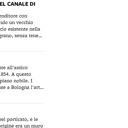
EL CANALE DI
renditore con
endo un vecchio
icio esistente nella
grano, senza tener
 Reno. Grazie a
acanale) con altre
 del canale sia a
a Canonica, sia a
te all'antico
 1854. A questo
 piano nobile. I
sse a Bologna l'arte
urono protagonisti
tte chiese fu
rtigiani (1408-1487)
radizione
el porticato, e le
n origine era un muro