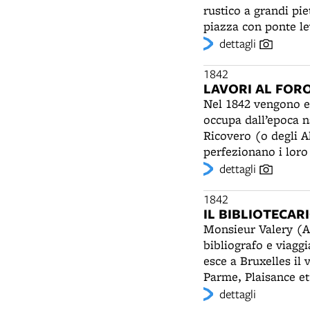
rustico a grandi pi
piazza con ponte levatoio". (G. Ricci) Tra il 
Palazzo del Podestà
dettagli
Fioravanti (1415-148
quasi 7.000 scudi. S
1842
LAVORI AL FOR
mattoni, listelli, s
Nel 1842 vengono ef
gravemente danneggi
occupa dall’epoca n
vignoleschi" (Viane
Ricovero (o degli Al
che in seguito sara
perfezionano i loro 
controversi calcoli,
vengono raccolti pe
dettagli
formelle del portico
viene collegato con 
presentare progetti
maestra di Santo St
1842
per incuria voluta"
IL BIBLIOTECAR
porta San Felice e 
Monsieur Valery (An
urbanistico, defini
bibliografo e viaggi
prevedendo la costr
esce a Bruxelles il 
Parme, Plaisance et
Domenico: la reliqui
dettagli
festa "senza ordine 