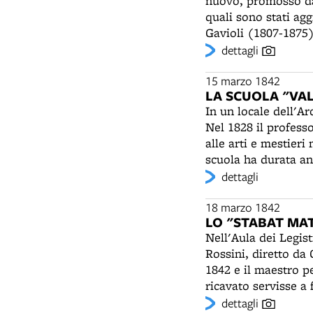
nuovo, promosso dal
quali sono stati ag
Gavioli (1807-1875
lui fabbricato nel 
dettagli
assai difficoltose" 
occhi, le braccia, le
15 marzo 1842
LA SCUOLA "VAL
si solleva e si abbassa, simulando il r
In un locale dell'Ar
ginocchia per megli
Nel 1828 il profess
il pizzicato. E qui,
alle arti e mestieri
movimenti usitati da
scuola ha durata ann
pongano raccorciate, sia 
disegno geometrico,
dettagli
(MO), Il Gavioli ha
prodotti caratteriz
l'orologeria. A 14 a
15 marzo. Sono effe
18 marzo 1842
capolavoro è il Pa
LO "STABAT MAT
Le lezioni sono di tre o
riprodurre i suoni d
Nell'Aula dei Legis
l'ingegnere Enrico B
diffonderà in Europ
Rossini, diretto da
1861 e il 1877 il s
1842 e il maestro p
Scuole Tecniche Bolognesi
ricavato servisse a
disegno sarà trasfer
musicisti bolognesi
dettagli
al 1877 occuperà loc