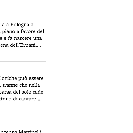
 termale, "con
ita a Bologna a
 piano a favore del
le e fa nascere una
ena dell'Ernani,
di il voto o grande
 sarà ripetuto nel
- di una nuova
il tenore russo
eologiche può essere
ante voluta da
, tranne che nella
parsa del sole cade
ttono di cantare.
nte completa:
ato, non si sono
a smesso di cantare
incenzo Martinelli