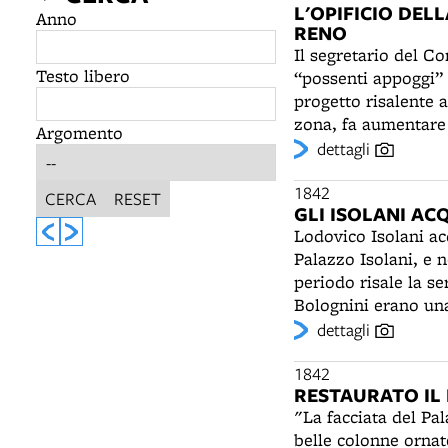
L'OPIFICIO DEL
Anno
RENO
Il segretario del C
Testo libero
“possenti appoggi” 
progetto risalente a
zona, fa aumentare 
Argomento
conto delle riserve
dettagli
un'altra concessione
due ruote. La raccol
1842
CERCA
RESET
GLI ISOLANI A
monte, dove sarà in
Lodovico Isolani ac
valle dell'opificio,
Palazzo Isolani, e 
periodo risale la se
Bolognini erano una
della seta, impianta
dettagli
della vita politica e
costruito nel XV se
1842
RESTAURATO IL
e rappresenta, da un
"La facciata del Pal
tardogotica emilian
belle colonne ornate