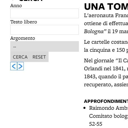
UNA TOM
Anno
L'aeronauta France
Testo libero
ottiene di effett
Bologna”
il 19 mar
Argomento
Le cartelle costan
la cinquina e 150 
CERCA
RESET
Nel giornale "Il C
Orlandi nel 1841, 
1843, quando il pa
recuperato, assie
APPROFONDIMENT
Raimondo Ambr
Comitato bologne
52-55