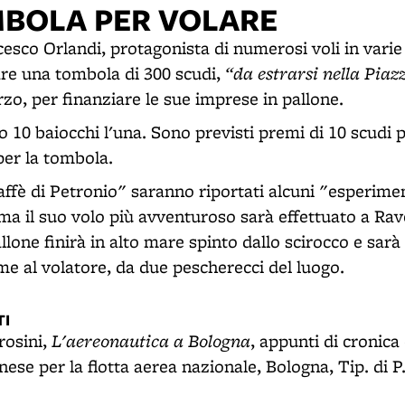
BOLA PER VOLARE
sco Orlandi, protagonista di numerosi voli in varie c
“da estrarsi nella Pia
uare una tombola di 300 scudi,
zo, per finanziare le sue imprese in pallone.
o 10 baiocchi l'una. Sono previsti premi di 10 scudi p
per la tombola.
affè di Petronio" saranno riportati alcuni "esperimen
ma il suo volo più avventuroso sarà effettuato a Rave
llone finirà in alto mare spinto dallo scirocco e sa
me al volatore, da due pescherecci del luogo.
I
L'aereonautica a Bologna
osini,
, appunti di cronica 
se per la flotta aerea nazionale, Bologna, Tip. di P.