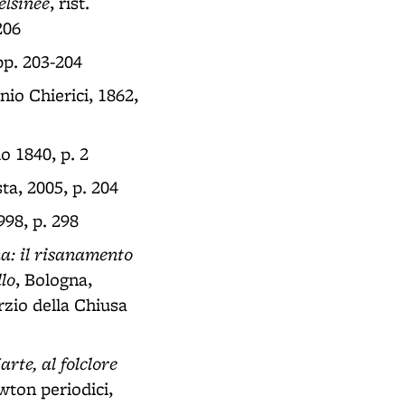
elsinee
, rist.
206
pp. 203-204
nio Chierici, 1862,
io 1840, p. 2
ta, 2005, p. 204
998, p. 298
na: il risanamento
llo
, Bologna,
rzio della Chiusa
arte, al folclore
wton periodici,