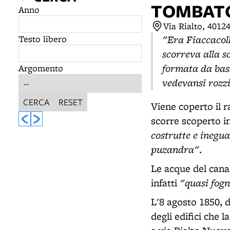
TOMBATO
Anno
Via Rialto, 4012
"Era Fiaccacoll
Testo libero
scorreva alla 
formata da bass
Argomento
vedevansi rozzi
CERCA
RESET
Viene coperto il 
scorre scoperto 
costrutte e inegua
puzandra"
.
Le acque del cana
"quasi fogn
infatti
L'8 agosto 1850, d
degli edifici che 