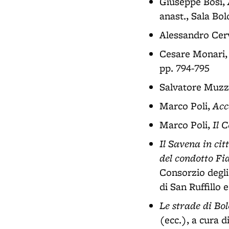
Giuseppe Bosi,
anast., Sala Bolo
Alessandro Cerv
Cesare Monari
pp. 794-795
Salvatore Muzz
Acc
Marco Poli,
Il C
Marco Poli,
Il Savena in cit
del condotto Fia
Consorzio degli
di San Ruffillo 
Le strade di Bol
(ecc.), a cura d