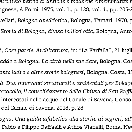
Archivio patrio di antiche e moderne rimembranze f
gnese, A.Forni, 1975, vol. 1., p. 128, vol. 4., pp. 205-
Bologna aneddotica
ellati,
, Bologna, Tamari, 1970, 
Storia di Bologna, divisa in libri otto
,
, Bologna, Anto
Cose patrie. Architettura
i,
, in: "La Farfalla", 21 lugl
adde a Bologna. La città nelle sue date
, Bologna, Cos
onte ladro e altre storie bolognesi
, Bologna, Costa, 1
tà. Due interventi strutturali e ambientali per Bolog
ccacollo, il consolidamento della Chiusa di San Ruffi
 interessati nelle acque del Canale di Savena, Conso
e del Canale di Savena, 2018, p. 28
ogna. Una guida alfabetica alla storia, ai segreti, all'
i Fabio e Filippo Raffaelli e Athos Vianelli, Roma, Ne