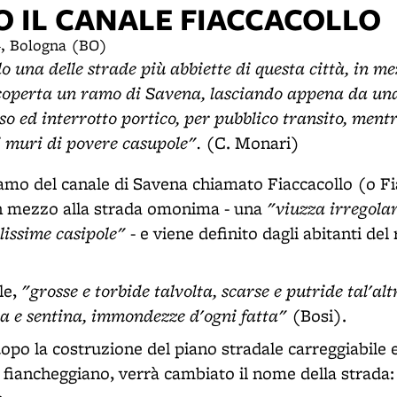
 IL CANALE FIACCACOLLO
4, Bologna (BO)
o una delle strade più abbiette di questa città, in me
scoperta un ramo di Savena, lasciando appena da un
o ed interrotto portico, per pubblico transito, mentr
 muri di povere casupole".
(C. Monari)
ramo del canale di Savena chiamato Fiaccacollo (o Fi
"viuzza irregola
in mezzo alla strada omonima - una
lissime casipole"
- e viene definito dagli abitanti del
"grosse e torbide talvolta, scarse e putride tal'alt
le,
a e sentina, immondezze d'ogni fatta"
(Bosi).
opo la costruzione del piano stradale carreggiabile e
la fiancheggiano, verrà cambiato il nome della strada: