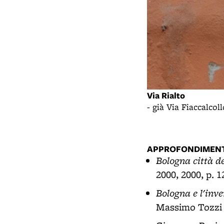
Via Rialto
- già Via Fiaccalcol
 Sant’Antonio nei pressi del Canale
APPROFONDIMENT
Bologna città d
2000, 2000, p. 1
Bologna e l'inve
Massimo Tozzi 