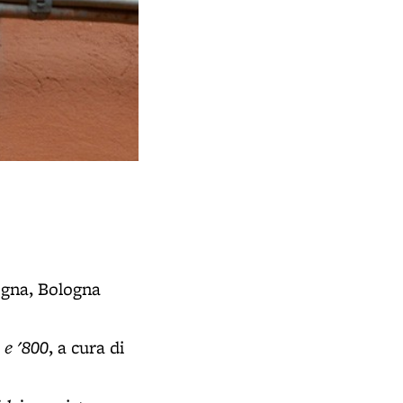
Via Rialto
- già Via Fiaccalcollo (BO)
ogna, Bologna
 e '800
, a cura di