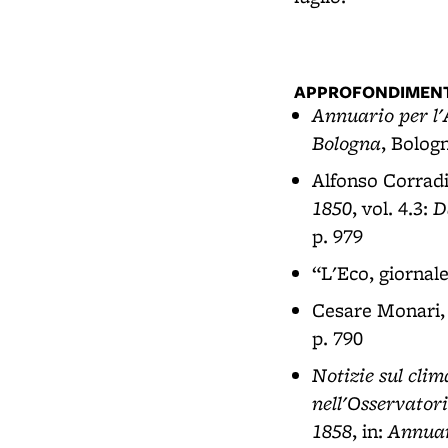
APPROFONDIMENT
Annuario per l'
Bologna
, Bologn
Alfonso Corrad
1850
D
, vol. 4.3:
p. 979
“L'Eco, giornale 
Cesare Monari
p. 790
Notizie sul clim
nell'Osservator
1858
Annuar
, in: