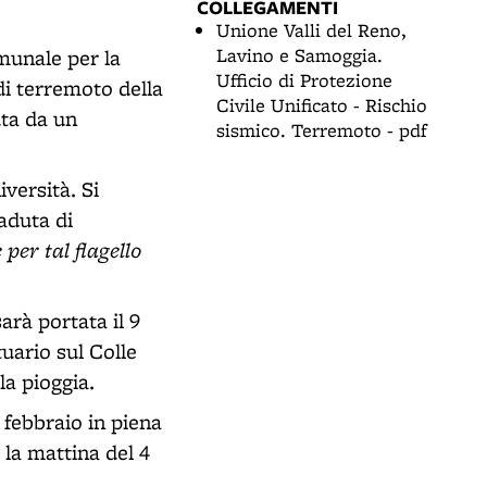
COLLEGAMENTI
Unione Valli del Reno,
Lavino e Samoggia.
omunale per la
Ufficio di Protezione
 di terremoto della
Civile Unificato - Rischio
uta da un
sismico. Terremoto - pdf
versità. Si
caduta di
per tal flagello
rà portata il 9
uario sul Colle
la pioggia.
 febbraio in piena
 la mattina del 4