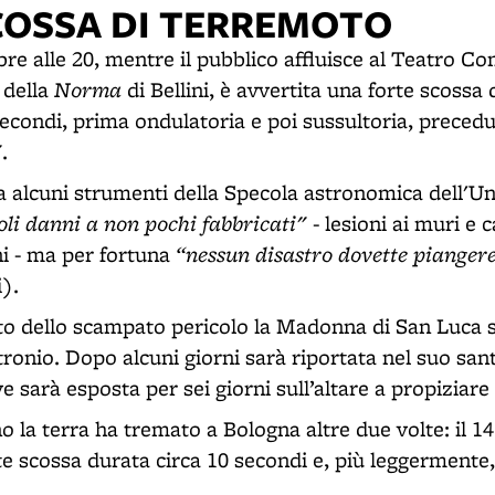
COSSA DI TERREMOTO
bre alle 20, mentre il pubblico affluisce al Teatro C
Norma
 della
di Bellini, è avvertita una forte scossa
secondi, prima ondulatoria e poi sussultoria, preced
"
.
 alcuni strumenti della Specola astronomica dell'Uni
li danni a non pochi fabbricati" -
lesioni ai muri e 
“nessun disastro dovette piangere 
ni - ma per fortuna
).
o dello scampato pericolo la Madonna di San Luca sa
ronio. Dopo alcuni giorni sarà riportata nel suo sant
e sarà esposta per sei giorni sull’altare a propiziare 
o la terra ha tremato a Bologna altre due volte: il 14
e scossa durata circa 10 secondi e, più leggermente,