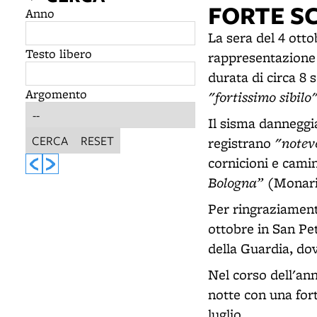
FORTE S
Anno
La sera del 4 otto
Testo libero
rappresentazione
durata di circa 8 
Argomento
"fortissimo sibilo
Il sisma danneggia
CERCA
RESET
"notevo
registrano
cornicioni e cami
Bologna”
(Monari
Per ringraziament
ottobre in San Pet
della Guardia, dov
Nel corso dell'ann
notte con una fort
luglio.