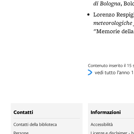
di Bologna
, Bol
Lorenzo Respig
meteorologiche f
"Memorie della 
Contenuto inserito il 15
vedi tutto l’anno 
Contatti
Informazioni
Contatti della biblioteca
Accessibilità
Persone
Licenze e disclaimer - b