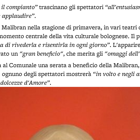
 il compianto”
“all'entusias
trascinano gli spettatori
e applaudire”
.
 Malibran nella stagione di primavera, in vari teatri c
momento centrale della vita culturale bolognese. Il 
 di rivederla e risentirla in ogni giorno”
. L'apparir
"gran beneficio"
"omaggi dell
rato un
, che merita gli
rrà al Comunale una serata a beneficio della Malibran,
“in volto e negli a
 e ognuno degli spettatori mostrerà
 dolcezze d'Amore”
.