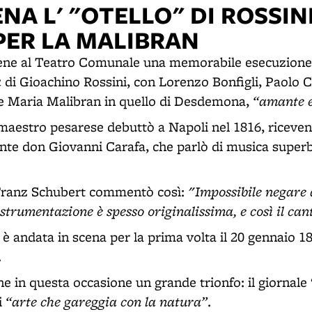
ENA L' "OTELLO" DI ROSSINI
PER LA MALIBRAN
iene al Teatro Comunale una memorabile esecuzione 
a
di Gioachino Rossini, con Lorenzo Bonfigli, Paolo C
“amante e
de Maria Malibran in quello di Desdemona,
 maestro pesarese debuttò a Napoli nel 1816, ricevend
nte don Giovanni Carafa, che parlò di musica super
"Impossibile negare 
Franz Schubert commentò così:
strumentazione è spesso originalissima, e così il can
è andata in scena per la prima volta il 20 gennaio 1
.
e in questa occasione un grande trionfo: il giornale 
“arte che gareggia con la natura”
i
.