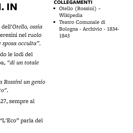
COLLEGAMENTI
. IN
Otello (Rossini) –
Wikipedia
Teatro Comunale di
Otello, ossia
dell'
Bologna - Archivio - 1834-
eresini nel ruolo
1843
 sposa occulta”
.
o le lodi del
"di un totale
ba,
a Rossini un genio
to"
.
827, sempre al
“L'Eco” parla del