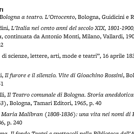
I
Bologna a teatro. L'Ottocento
, Bologna, Guidicini e R
L'Italia nei cento anni del secolo XIX, 1801-1900
ini,
a
, continuata da Antonio Monti, Milano, Vallardi, 190
02
di scienze, lettere, arti, mode e teatri”, 16 aprile 1834
Il furore e il silenzio. Vite di Gioachino Rossini
i,
, Bo
51
Il Teatro comunale di Bologna. Storia aneddotica
li,
63)
, Bologna, Tamari Editori, 1965, p. 40
Maria Malibran (1808-1836): una vita nei nomi di Ro
,
6, p. 240
na. Il fondo Teatri e spettacoli nella Biblioteca dell