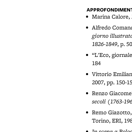
APPROFONDIMENT
Marina Calore,
Alfredo Comand
giorno illustrat
1826-1849
, p. 5
“L'Eco, giornale 
184
Vittorio Emilian
2007, pp. 150-1
Renzo Giacomel
secoli (1763-19
Remo Giazotto
Torino, ERI, 198
In scena a Bolog