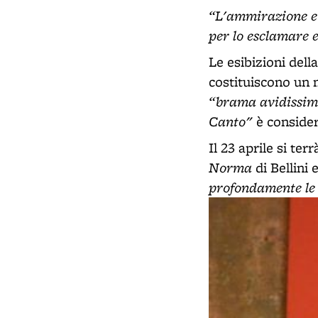
“L'ammirazione e
per lo esclamare 
Le esibizioni della
costituiscono un 
“brama avidissima
Canto"
è conside
Il 23 aprile si te
Norma
di Bellini
profondamente le