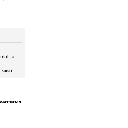
iblioteca
rsonali
LABORSA
LABORSA RAGAZZI
NE
B