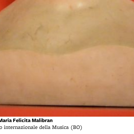
aria Felicita Malibran
eo internazionale della Musica (BO)