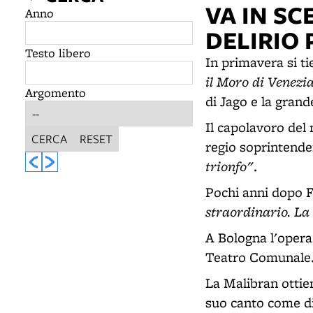
VA IN SC
Anno
DELIRIO 
Testo libero
In primavera si t
il Moro di Venezi
Argomento
di Jago e la gran
Il capolavoro del
CERCA
RESET
regio soprintende
trionfo"
.
Pochi anni dopo 
straordinario. La 
A Bologna l'opera 
Teatro Comunale
La Malibran ottien
suo canto come d