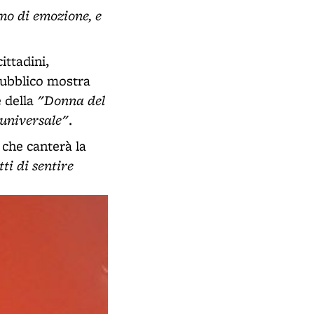
mo di emozione, e
ittadini,
pubblico mostra
"Donna del
e della
'universale"
.
 che canterà la
tti di sentire