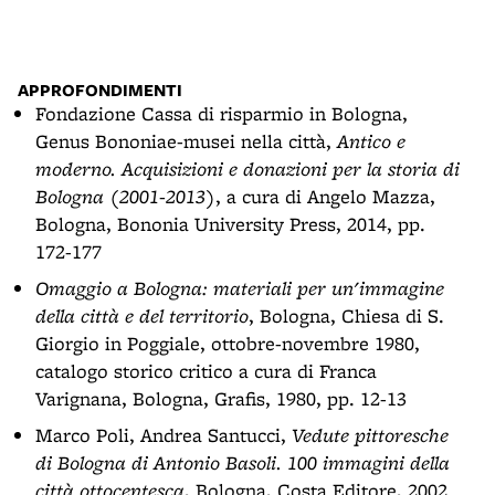
- A.
bibl
APPROFONDIMENTI
Fondazione Cassa di risparmio in Bologna,
Genus Bononiae-musei nella città,
Antico e
moderno. Acquisizioni e donazioni per la storia di
Bologna (2001-2013)
, a cura di Angelo Mazza,
Bologna, Bononia University Press, 2014, pp.
172-177
Omaggio a Bologna: materiali per un'immagine
della città e del territorio
, Bologna, Chiesa di S.
Giorgio in Poggiale, ottobre-novembre 1980,
catalogo storico critico a cura di Franca
Varignana, Bologna, Grafis, 1980, pp. 12-13
Marco Poli, Andrea Santucci,
Vedute pittoresche
di Bologna di Antonio Basoli. 100 immagini della
città ottocentesca
, Bologna, Costa Editore, 2002