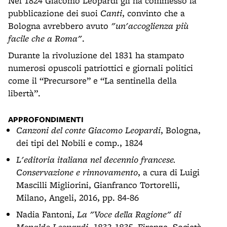
Nel 1824 Giacomo Leopardi gli ha commesso la
pubblicazione dei suoi
Canti
, convinto che a
Bologna avrebbero avuto
"un'accoglienza più
facile che a Roma"
.
Durante la rivoluzione del 1831 ha stampato
numerosi opuscoli patriottici e giornali politici
come il “Precursore” e “La sentinella della
libertà”.
APPROFONDIMENTI
Canzoni del conte Giacomo Leopardi
, Bologna,
dei tipi del Nobili e comp., 1824
L'editoria italiana nel decennio francese.
Conservazione e rinnovamento
, a cura di Luigi
Mascilli Migliorini, Gianfranco Tortorelli,
Milano, Angeli, 2016, pp. 84-86
Nadia Fantoni,
La "Voce della Ragione" di
Monaldo Leopardi, 1832-1835
, Firenze, Società