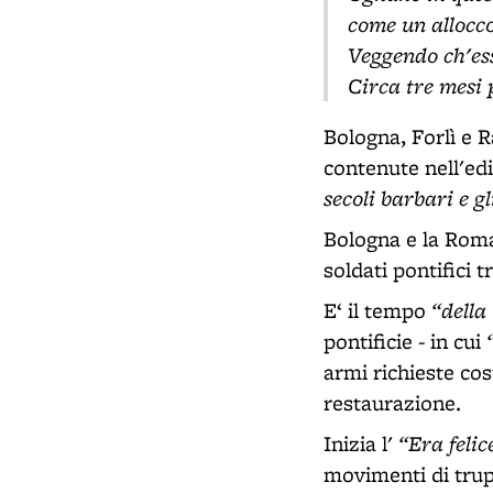
come un allocco
Veggendo ch'ess
Circa tre mesi 
Bologna, Forlì e 
contenute nell'edi
secoli barbari e g
Bologna e la Romag
soldati pontifici 
“della
E‘ il tempo
-
pontificie
in cui
armi richieste cos
restaurazione.
“Era felic
Inizia l'
movimenti di tru