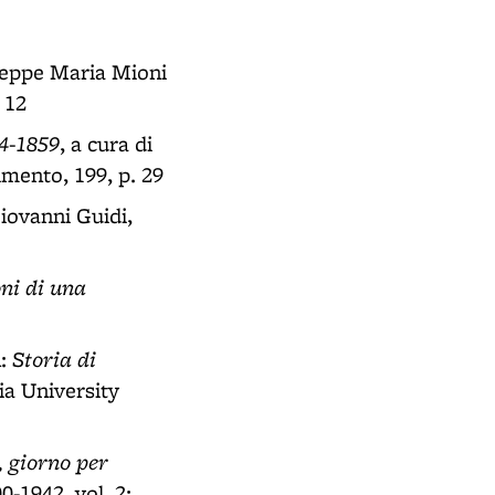
useppe Maria Mioni
 12
14-1859
, a cura di
imento, 199, p. 29
Giovanni Guidi,
oni di una
Storia di
n:
ia University
, giorno per
0-1942, vol. 2: