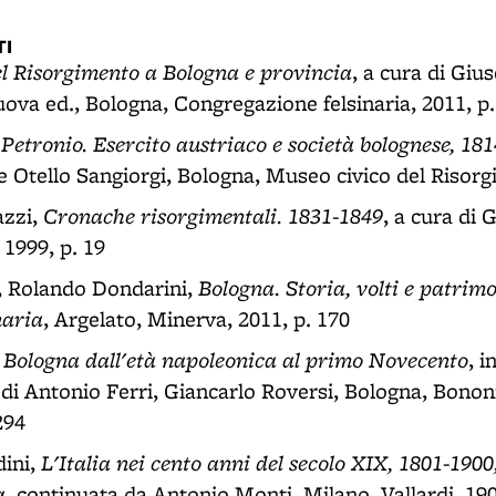
I
el Risorgimento a Bologna e provincia
, a cura di Gi
uova ed., Bologna, Congregazione felsinaria, 2011, p.
 Petronio. Esercito austriaco e società bolognese, 18
 e Otello Sangiorgi, Bologna, Museo civico del Risorg
Cronache risorgimentali. 1831-1849
azzi,
, a cura di 
 1999, p. 19
Bologna. Storia, volti e patrim
, Rolando Dondarini,
naria
, Argelato, Minerva, 2011, p. 170
Bologna dall'età napoleonica al primo Novecento
,
, i
a di Antonio Ferri, Giancarlo Roversi, Bologna, Bonon
294
L'Italia nei cento anni del secolo XIX, 1801-1900
ini,
a
, continuata da Antonio Monti, Milano, Vallardi, 190