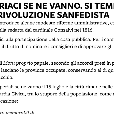
RIACI SE NE VANNO. SI TE
IVOLUZIONE SANFEDISTA
pa introduce alcune modeste riforme amministrative, c
lla redatta dal cardinale Consalvi nel 1816.
ci alla partecipazione della cosa pubblica. Per i comu
 il diritto di nominare i consiglieri e di approvare gl
Motu proprio
il
papale, secondo gli accordi presi in 
lasciano le province occupate, conservando al di qua
cchio.
eriali se ne vanno il 15 luglio e la città rimane nell
ardia Civica, tra lo stupore della popolazione, come 
casione:
to memorabil dì