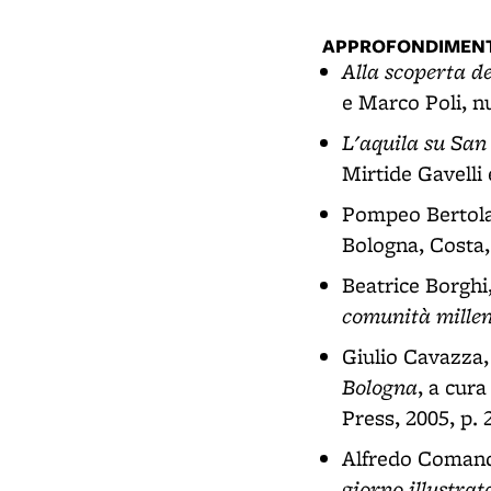
APPROFONDIMENT
Alla scoperta d
e Marco Poli, n
L'aquila su San
Mirtide Gavelli
Pompeo Bertol
Bologna, Costa,
Beatrice Borghi
comunità mille
Giulio Cavazza
Bologna
, a cur
Press, 2005, p. 
Alfredo Comand
giorno illustrat