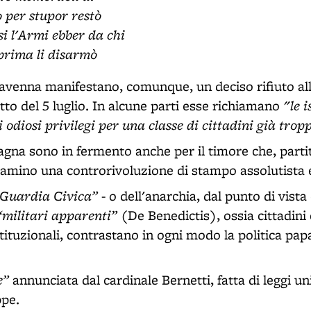
 per stupor restò
i l'Armi ebber da chi
prima li disarmò
Ravenna manifestano, comunque, un deciso rifiuto al
"le i
tto del 5 luglio. In alcune parti esse richiamano
li odiosi privilegi per una classe di cittadini già tro
na sono in fermento anche per il timore che, partiti 
tramino una controrivoluzione di stampo assolutista 
 Guardia Civica”
- o dell'anarchia, dal punto di vista
“militari apparenti”
(De Benedictis), ossia cittadini
tituzionali, contrastano in ogni modo la politica papa
e”
annunciata dal cardinale Bernetti, fatta di leggi uni
ppe.