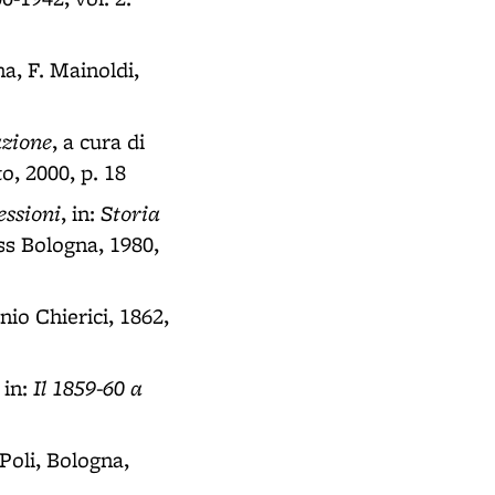
na, F. Mainoldi,
azione
, a cura di
o, 2000, p. 18
essioni
Storia
, in:
ess Bologna, 1980,
nio Chierici, 1862,
Il 1859-60 a
, in:
Poli, Bologna,