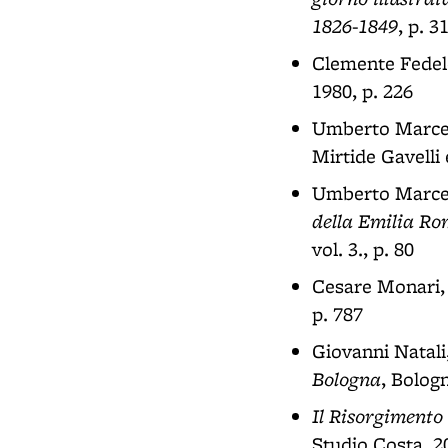
1826-1849
, p. 3
Clemente Fedel
1980, p. 226
Umberto Marcel
Mirtide Gavelli
Umberto Marcel
della Emilia R
vol. 3., p. 80
Cesare Monari
p. 787
Giovanni Natali
Bologna
, Bologn
Il Risorgimento
Studio Costa, 20