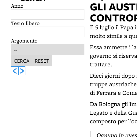
GLI AUST
Anno
CONTROR
Testo libero
Il 5 luglio il Pa
molto simile a que
Argomento
Essa ammette i lai
governo si riserva
CERCA
RESET
trattare.
Dieci giorni dopo 
truppe austriache 
di Ferrara e Coma
Da Bologna gli Imp
Legato e della Gu
composto per l'oc
Ognuno in ques