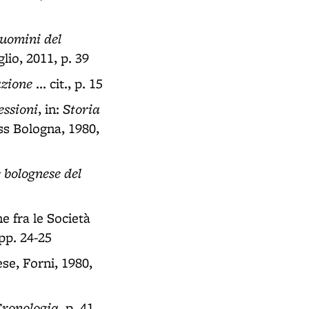
 uomini del
lio, 2011, p. 39
azione
... cit., p. 15
essioni
Storia
, in:
ess Bologna, 1980,
 bolognese del
e fra le Società
 pp. 24-25
ese, Forni, 1980,
ronologia
, p. 41