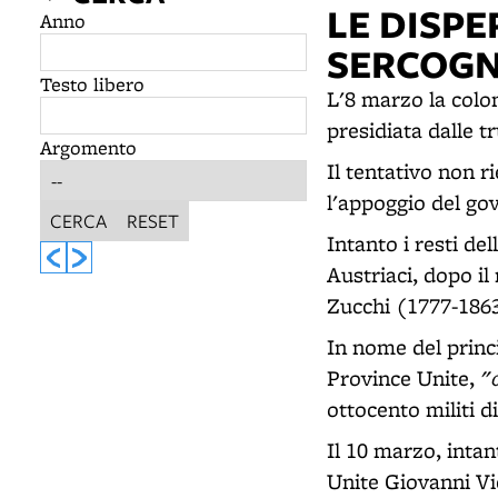
LE DISPE
Anno
SERCOGN
Testo libero
L'8 marzo la colo
presidiata dalle t
Argomento
Il tentativo non 
l'appoggio del gov
CERCA
RESET
Intanto i resti de
Austriaci, dopo il
Zucchi (1777-1863
In nome del princi
"
Province Unite,
ottocento militi 
Il 10 marzo, intan
Unite Giovanni Vic