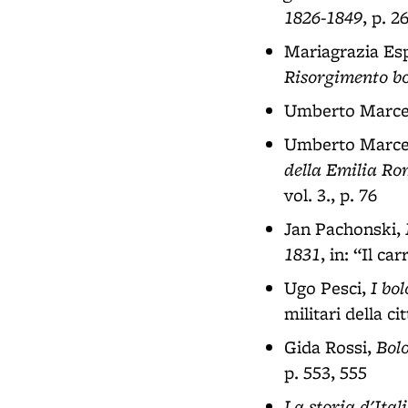
1826-1849
, p. 2
Mariagrazia Esp
Risorgimento b
Umberto Marcel
Umberto Marcel
della Emilia R
vol. 3., p. 76
Jan Pachonski,
1831
, in: “Il ca
I bo
Ugo Pesci,
militari della c
Bolo
Gida Rossi,
p. 553, 555
La storia d'Ital