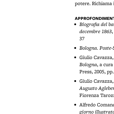
potere. Richiama i
APPROFONDIMENT
Biografia del b
decembre 1863
,
37
Bologna. Poste-
Giulio Cavazza
Bologna
, a cur
Press, 2005, pp
Giulio Cavazza
Augusto Aglebe
Fiorenza Tarozz
Alfredo Comand
giorno illustrat