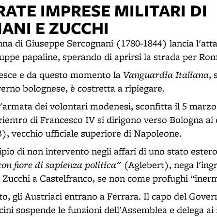
RATE IMPRESE MILITARI DI
ANI E ZUCCHI
nna di Giuseppe Sercognani (1780-1844) lancia l'attac
ruppe papaline, sperando di aprirsi la strada per Ro
Vanguardia Italiana
riesce e da questo momento la
, 
erno bolognese, è costretta a ripiegare.
ll'armata dei volontari modenesi, sconfitta il 5 marzo
 rientro di Francesco IV si dirigono verso Bologna a
), vecchio ufficiale superiore di Napoleone.
pio di non intervento negli affari di uno stato estero
con fiore di sapienza politica"
(Aglebert), nega l'ingr
di Zucchi a Castelfranco, se non come profughi “inerm
to, gli Austriaci entrano a Ferrara. Il capo del Gove
ini sospende le funzioni dell'Assemblea e delega ai 