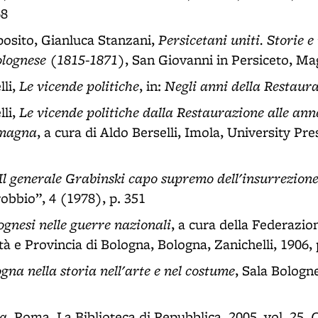
68
Persicetani uniti. Storie e
osito, Gianluca Stanzani,
olognese (1815-1871)
, San Giovanni in Persiceto, Mag
Le vicende politiche
Negli anni della Restaur
li,
, in:
Le vicende politiche dalla Restaurazione alle ann
li,
omagna
, a cura di Aldo Berselli, Imola, University Pr
Il generale Grabinski capo supremo dell'insurrezione
rrobbio”, 4 (1978), p. 351
lognesi nelle guerre nazionali
, a cura della Federazion
ittà e Provincia di Bologna, Bologna, Zanichelli, 1906,
gna nella storia nell'arte e nel costume
, Sala Bologn
ia
C
, Roma, La Biblioteca di Repubblica, 2005, vol. 25,