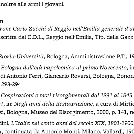
noltre alle armi i giovani.
I
arone Carlo Zucchi di Reggio nell'Emilia generale d'
 scritta dal C.D.L., Reggio nell'Emilia, Tip. della Gazz
Storia-Università
, Bologna, Amministrazione P.T., 19
Bologna dall'età napoleonica al primo Novecento
,
, i
a di Antonio Ferri, Giancarlo Roversi, Bologna, Bonon
. 293-294
Cospirazioni e moti risorgimentali dal 1831 al 1845 
,
rt
Negli anni della Restaurazione
, in:
, a cura di Mirti
i, Bologna, Museo del Risorgimento, 2000, p. 141, n
L'Italia nei cento anni del secolo XIX, 1801-1900
ini,
a
, continuata da Antonio Monti, Milano, Vallardi, 190