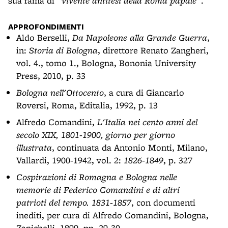
sua fama di
"vivente antitesi della Roma papale"
.
APPROFONDIMENTI
Aldo Berselli,
Da Napoleone alla Grande Guerra
,
in:
Storia di Bologna
, direttore Renato Zangheri,
vol. 4., tomo 1., Bologna, Bononia University
Press, 2010, p. 33
Bologna nell'Ottocento
, a cura di Giancarlo
Roversi, Roma, Editalia, 1992, p. 13
Alfredo Comandini,
L'Italia nei cento anni del
secolo XIX, 1801-1900, giorno per giorno
illustrata
, continuata da Antonio Monti, Milano,
Vallardi, 1900-1942, vol. 2:
1826-1849
, p. 327
Cospirazioni di Romagna e Bologna nelle
memorie di Federico Comandini e di altri
patrioti del tempo. 1831-1857
, con documenti
inediti, per cura di Alfredo Comandini, Bologna,
Zanichelli, 1899, pp. 29-30