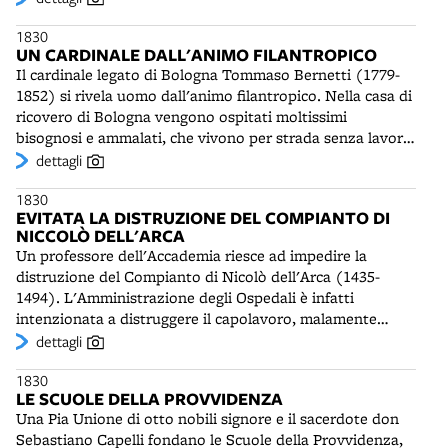
di Luigi Rizzoli, e saranno dipinte le pareti e la volta,
1830
mentre nel 1880 sarà sistemato il pavimento. Nel 1930 la
UN CARDINALE DALL'ANIMO FILANTROPICO
chiesa sarà notevolmente ingrandita, con l'aggiunta di tre
Il cardinale legato di Bologna Tommaso Bernetti (1779-
cappelle e una nuova abside.
1852) si rivela uomo dall'animo filantropico. Nella casa di
ricovero di Bologna vengono ospitati moltissimi
bisognosi e ammalati, che vivono per strada senza lavoro
né cibo. Dato lo straordinario numero dei poveri, il
dettagli
prelato fa costruire ricoveri anche a Budrio e a Loiano. A
1830
lui si deve inoltre la chiusura del carcere del Torrone,
EVITATA LA DISTRUZIONE DEL COMPIANTO DI
ospitato fin dal 1352 nella torre all'angolo tra le attuali
NICCOLÒ DELL'ARCA
via Ugo Bassi e via Venezian. Il fortilizio viene mozzato e
Un professore dell'Accademia riesce ad impedire la
su via dei Vetturini è aperto un portone. La galera è
distruzione del Compianto di Nicolò dell'Arca (1435-
trasferita in San Giovanni in Monte. Nel 1874 vi sarà,
1494). L'Amministrazione degli Ospedali è infatti
però, ancora rinchiuso l'agitatore anarchico Andrea
intenzionata a distruggere il capolavoro, malamente
Costa, arrestato prima del fallito moto bakuniniano.
conservato in un oscuro corridoio di via Drapperie, di
dettagli
fianco alla chiesa di Santa Maria della Vita. Ricoperte da
1830
diverse mani di "orribile" vernice, nella luce incerta
LE SCUOLE DELLA PROVVIDENZA
dell'androne, le Marie piangenti sono diventate le
Una Pia Unione di otto nobili signore e il sacerdote don
"burde", cioè le streghe, che turbano i sogni dei bambini
Sebastiano Capelli fondano le Scuole della Provvidenza,
bolognesi. Esse suggestioneranno anche il giovane