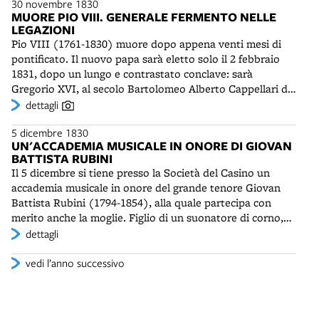
30 novembre 1830
passo passo la produzione di Bellini, proponendo ogni
MUORE PIO VIII. GENERALE FERMENTO NELLE
anno le nuove opere, fino alla sua prematura scomparsa,
LEGAZIONI
nel 1835. Nel 1832 sarà rappresentata la Straniera, poi nel
Pio VIII (1761-1830) muore dopo appena venti mesi di
1834 la Sonnambula e i Capuleti e Montecchi. Nella
pontificato. Il nuovo papa sarà eletto solo il 2 febbraio
primaverà del 1833 la Norma vedrà protagonisti Giuditta
1831, dopo un lungo e contrastato conclave: sarà
Pasta, Rosa Bottrigari e Celestino Salvatori.
Gregorio XVI, al secolo Bartolomeo Alberto Cappellari di
Belluno, monaco camaldolese. In questo periodo di
dettagli
interregno, Bologna e le Romagne sembrano pronte alla
5 dicembre 1830
rivolta: secondo Francesco Rangone il “fermento delle
UN'ACCADEMIA MUSICALE IN ONORE DI GIOVAN
provincie” è generale e nessuno più si preoccupa di
BATTISTA RUBINI
esprimere la propria opinione. Si seguono con
Il 5 dicembre si tiene presso la Società del Casino un
apprensione gli avvenimenti europei, dopo l'avvento in
accademia musicale in onore del grande tenore Giovan
Francia della monarchia costituzionale di Luigi Filippo
Battista Rubini (1794-1854), alla quale partecipa con
d'Orleans (1773-1850) e tutto sembra disporsi alla
merito anche la moglie. Figlio di un suonatore di corno,
rivoluzione, “in modi digeriti, sicuri e infallibili”.
Rubini ha debuttato nel 1818 alla Scala di Milano in
dettagli
un'opera di Rossini, Torvaldo e Dorliska. In seguito ha
compiuto tournée in vari paesi europei e a Vienna ha
vedi l’anno successivo
conosciuto l'ammirazione di Beethoven, che gli ha
dedicato alcune sue composizioni. I locali della società
sono appena sufficienti ad accogliere gli ospiti della