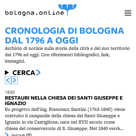
bologna.online
CRONOLOGIA DI BOLOGNA
DAL 1796 A OGGI
Archivio di notizie sulla storia della città e del suo territorio
dal 1796 ad oggi. Con riferimenti bibliografici, link,
immagini.
CERCA
1830
RESTAURI NELLA CHIESA DEI SANTI GIUSEPPE E
IGNAZIO
Su progetto dell'ing. Francesco Santini (1763-1840) viene
costruito il campanile della chiesa dei Santi Giuseppe e
Ignazio in via Castiglione, nata nel XVII secolo come
chiesa del conservatorio di S. Giuseppe. Nel 1840 verrà
rifatta la facciata all'angolo con via Borgo dell'Oro, opera
dettagli