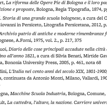
La riforma delle Opere Pie di Bologna e il loro pa
rt,
izione e proposte
, Bologna, Regia Tipografia, 1874, p
i. Storia di una grande scuola bolognese
, a cura del 
Giovanni in Persiceto, Litografia Persicetana, 2012, p.
Archivio patrio di antiche e moderne rimembranze f
ognese, A.Forni, 1975, vol. 2., p. 217, 375
Diario delle cose principali accadute nella città
uoi,
ino all'anno 1821
, a cura di Silvia Benati, Mirtide Ga
a, Bononia University Press, 2005, p. 461, nota 68
L'Italia nei cento anni del secolo XIX, 1801-1900
ini,
a
, continuata da Antonio Monti, Milano, Vallardi, 190
6
Macchine Scuola Industria
ogna,
, Bologna, Comune, 
La cattedra, l'altare, la nazione. Carriere univer
ult,