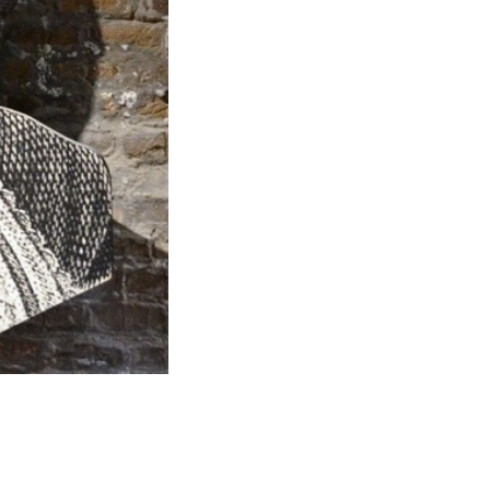
Lapide sulla casa di Luigi Valeriani
- via Castiglione (BO)