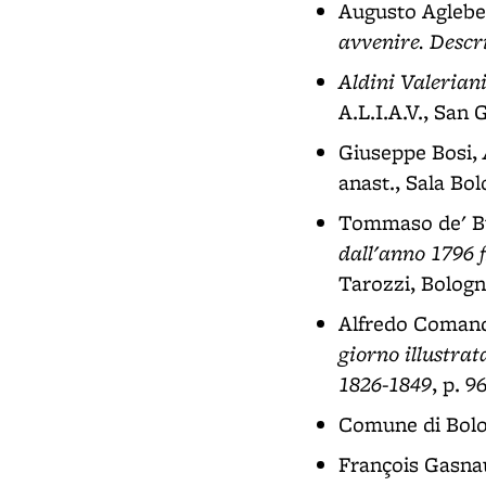
Augusto Aglebe
avvenire. Descr
Aldini Valerian
A.L.I.A.V., San 
Giuseppe Bosi,
anast., Sala Bol
Tommaso de' B
dall'anno 1796 f
Tarozzi, Bologn
Alfredo Comand
giorno illustrat
1826-1849
, p. 9
Comune di Bol
François Gasna