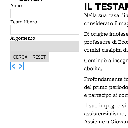
IL TESTA
Anno
Nella sua casa di 
Testo libero
considerato il ma
Di origine imolese,
Argomento
professore di Eco
comizi cisalpini d
CERCA
RESET
Continuò a insegna
abolita.
Profondamente infl
del primo periodo
e partecipò ai co
Il suo impegno si 
assistenzialismo,
Assieme a Giovann