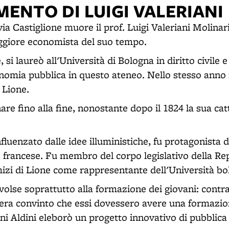
MENTO DI LUIGI VALERIANI
via Castiglione muore il prof. Luigi Valeriani Molina
ggiore economista del suo tempo.
 si laureò all'Università di Bologna in diritto civile e
nomia pubblica in questo ateneo. Nello stesso anno 
i Lione.
re fino alla fine, nonostante dopo il 1824 la sua cat
uenzato dalle idee illuministiche, fu protagonista de
 francese. Fu membro del corpo legislativo della Re
mizi di Lione come rappresentante dell'Università bo
volse soprattutto alla formazione dei giovani: contra
 era convinto che essi dovessero avere una formazion
i Aldini eleborò un progetto innovativo di pubblica 