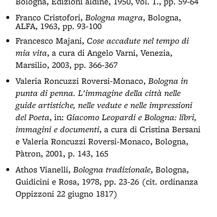
Bologna, Edizioni aldine, 1950, vol. 1., pp. 59-64
Franco Cristofori,
Bologna magra
, Bologna,
ALFA, 1963, pp. 93-100
Francesco Majani,
Cose accadute nel tempo di
mia vita
, a cura di Angelo Varni, Venezia,
Marsilio, 2003, pp. 366-367
Valeria Roncuzzi Roversi-Monaco,
Bologna in
punta di penna. L'immagine della città nelle
guide artistiche, nelle vedute e nelle impressioni
del Poeta
, in:
Giacomo Leopardi e Bologna: libri,
immagini e documenti
, a cura di Cristina Bersani
e Valeria Roncuzzi Roversi-Monaco, Bologna,
Pàtron, 2001, p. 143, 165
Athos Vianelli,
Bologna tradizionale
, Bologna,
Guidicini e Rosa, 1978, pp. 23-26 (cit. ordinanza
Oppizzoni 22 giugno 1817)