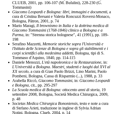
CLUEB, 2001, pp. 106-107 (M. Bufalini), 228-230 (G.
Tommasini)
Giacomo Leopardi e Bologna: libri, immagini e documenti
, a
cura di Cristina Bersani e Valeria Roncuzzi Roversi-Monaco,
Bologna, Pàtron, 2001, p. 74
Mario Maragi,
Il brownismo in Italia e la dottrina medica di
Giacomo Tommasini (1768-1846) clinico a Bologna e a
Parma
, in: "Strenna storica bolognese", 41 (1991), pp. 189-
198
Serafino Mazzetti,
Memorie storiche sopra l'Università e
l'Istituto delle Scienze di Bologna e sopra gli stabilimenti e i
corpi scientifici alla medesima addetti
, Bologna, tipi di S.
Tommaso d'Aquino, 1840, pp. 114-115
Daniele Menozzi,
L'età napoleonica e la Restaurazione
, in:
L'Università a Bologna. Maestri, studenti e luoghi dal XVI al
XX secolo
, a cura di Gian Paolo Brizzi, Lino Marini, Paolo
Pombeni, Bologna, Cassa di Risparmio (...), 1988, p. 33
Arabella Riccò,
Giacomo Tommasini
, in:
Giacomo Leopardi
e Bologna
, cit., pp. 295-297
La Scuola medica di Bologna: ottocento anni di storia
, 19
settembre 2008, Bologna, Società Medica Chirurgica, 2009,
p. 48
Societas Medica Chirurgica Bononiensis
, testo e note a cura
di Stefano Arieti, traduzione in inglese di Sylvia Adrian
Notini, Bologna, Clueb, 2004, p. 14