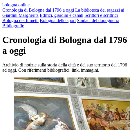
bologna.online
Cronologia di Bologna dal 1796 a oggi
La biblioteca dei ragazzi ai
Giardini Margherita
Edifici, giardini e canali
Scrittori e scrittrici
Bologna dei fumetti
Bologna dello sport
Sindaci del dopoguerra
Bibliografie
Cronologia di Bologna dal 1796
a oggi
Archivio di notizie sulla storia della città e del suo territorio dal 1796
ad oggi. Con riferimenti bibliografici, link, immagini.