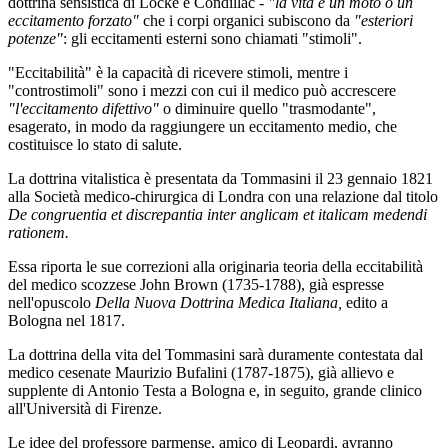
dottrina sensistica di Locke e Condillac -
"la vita è un moto o un
eccitamento forzato"
che i corpi organici subiscono da
"esteriori
potenze"
: gli eccitamenti esterni sono chiamati "stimoli".
"Eccitabilità" è la capacità di ricevere stimoli, mentre i
"controstimoli" sono i mezzi con cui il medico può accrescere
"l'eccitamento difettivo"
o diminuire quello "trasmodante",
esagerato, in modo da raggiungere un eccitamento medio, che
costituisce lo stato di salute.
La dottrina vitalistica è presentata da Tommasini il 23 gennaio 1821
alla Società medico-chirurgica di Londra con una relazione dal titolo
De congruentia et discrepantia inter anglicam et italicam medendi
rationem.
Essa riporta le sue correzioni alla originaria teoria della eccitabilità
del medico scozzese John Brown (1735-1788), già espresse
nell'opuscolo
Della Nuova Dottrina Medica Italiana,
edito a
Bologna nel 1817.
La dottrina della vita del Tommasini sarà duramente contestata dal
medico cesenate Maurizio Bufalini (1787-1875), già allievo e
supplente di Antonio Testa a Bologna e, in seguito, grande clinico
all'Università di Firenze.
Le idee del professore parmense, amico di Leopardi, avranno