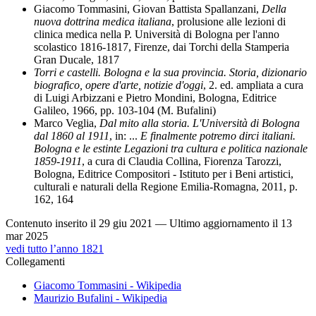
Giacomo Tommasini, Giovan Battista Spallanzani,
Della
nuova dottrina medica italiana
, prolusione alle lezioni di
clinica medica nella P. Università di Bologna per l'anno
scolastico 1816-1817, Firenze, dai Torchi della Stamperia
Gran Ducale, 1817
Torri e castelli. Bologna e la sua provincia. Storia, dizionario
biografico, opere d'arte, notizie d'oggi
, 2. ed. ampliata a cura
di Luigi Arbizzani e Pietro Mondini, Bologna, Editrice
Galileo, 1966, pp. 103-104 (M. Bufalini)
Marco Veglia,
Dal mito alla storia. L'Università di Bologna
dal 1860 al 1911
, in: ...
E finalmente potremo dirci italiani.
Bologna e le estinte Legazioni tra cultura e politica nazionale
1859-1911
, a cura di Claudia Collina, Fiorenza Tarozzi,
Bologna, Editrice Compositori - Istituto per i Beni artistici,
culturali e naturali della Regione Emilia-Romagna, 2011, p.
162, 164
Contenuto inserito il 29 giu 2021 — Ultimo aggiornamento il 13
mar 2025
vedi tutto l’anno 1821
Collegamenti
Giacomo Tommasini - Wikipedia
Maurizio Bufalini - Wikipedia