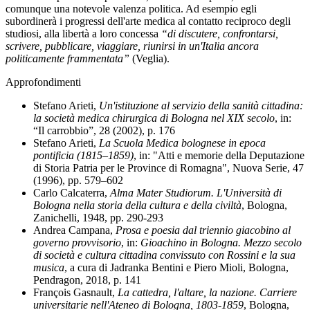
comunque una notevole valenza politica. Ad esempio egli
subordinerà i progressi dell'arte medica al contatto reciproco degli
studiosi, alla libertà a loro concessa
“di discutere, confrontarsi,
scrivere, pubblicare, viaggiare, riunirsi in un'Italia ancora
politicamente frammentata”
(Veglia).
Approfondimenti
Stefano Arieti,
Un'istituzione al servizio della sanità cittadina:
la società medica chirurgica di Bologna nel XIX secolo
, in:
“Il carrobbio”, 28 (2002), p. 176
Stefano Arieti,
La Scuola Medica bolognese in epoca
pontificia (1815–1859)
, in: "Atti e memorie della Deputazione
di Storia Patria per le Province di Romagna", Nuova Serie, 47
(1996), pp. 579–602
Carlo Calcaterra,
Alma Mater Studiorum. L'Università di
Bologna nella storia della cultura e della civiltà
, Bologna,
Zanichelli, 1948, pp. 290-293
Andrea Campana,
Prosa e poesia dal triennio giacobino al
governo provvisorio
, in:
Gioachino in Bologna. Mezzo secolo
di società e cultura cittadina convissuto con Rossini e la sua
musica
, a cura di Jadranka Bentini e Piero Mioli, Bologna,
Pendragon, 2018, p. 141
François Gasnault,
La cattedra, l'altare, la nazione. Carriere
universitarie nell'Ateneo di Bologna, 1803-1859
, Bologna,