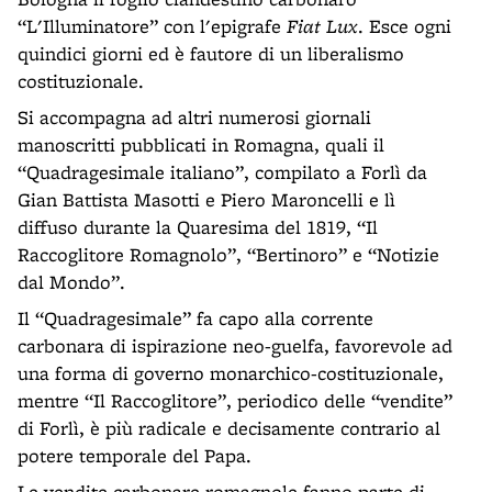
“L'Illuminatore” con l'epigrafe
Fiat Lux
. Esce ogni
quindici giorni ed è fautore di un liberalismo
costituzionale.
Si accompagna ad altri numerosi giornali
manoscritti pubblicati in Romagna, quali il
“Quadragesimale italiano”, compilato a Forlì da
Gian Battista Masotti e Piero Maroncelli e lì
diffuso durante la Quaresima del 1819, “Il
Raccoglitore Romagnolo”, “Bertinoro” e “Notizie
dal Mondo”.
Il “Quadragesimale” fa capo alla corrente
carbonara di ispirazione neo-guelfa, favorevole ad
una forma di governo monarchico-costituzionale,
mentre “Il Raccoglitore”, periodico delle “vendite”
di Forlì, è più radicale e decisamente contrario al
potere temporale del Papa.
Le vendite carbonare romagnole fanno parte di