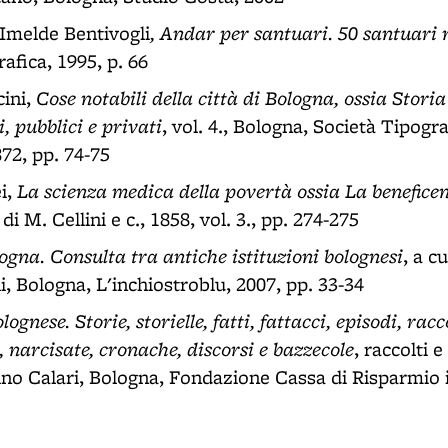
, Andar per santuari. 50 santuari 
 Imelde Bentivogli
afica, 1995, p. 66
Cose notabili della città di Bologna, ossia Stori
ini,
i, pubblici e privati
, vol. 4., Bologna, Società Tipogra
72, pp. 74-75
La scienza medica della povertà ossia La benefice
i,
 di M. Cellini e c., 1858, vol. 3., pp. 274-275
ogna. Consulta tra antiche istituzioni bolognesi
, a c
i, Bologna, L'inchiostroblu, 2007, pp. 33-34
lognese. Storie, storielle, fatti, fattacci, episodi, racc
e, narcisate, cronache, discorsi e bazzecole
, raccolti 
ino Calari, Bologna, Fondazione Cassa di Risparmio 