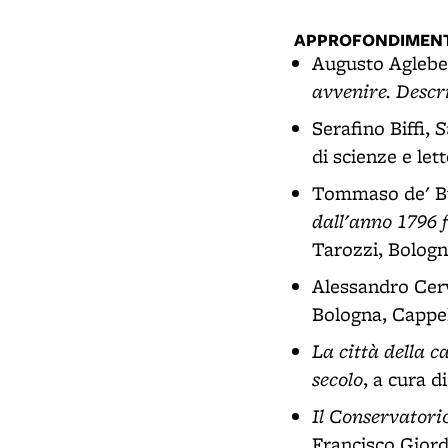
APPROFONDIMENT
Augusto Aglebe
avvenire. Descr
S
Serafino Biffi,
di scienze e let
Tommaso de' B
dall'anno 1796 f
Tarozzi, Bologn
Alessandro Cerv
Bologna, Cappell
La città della c
secolo
, a cura d
Il Conservatorio
Francisco Giord