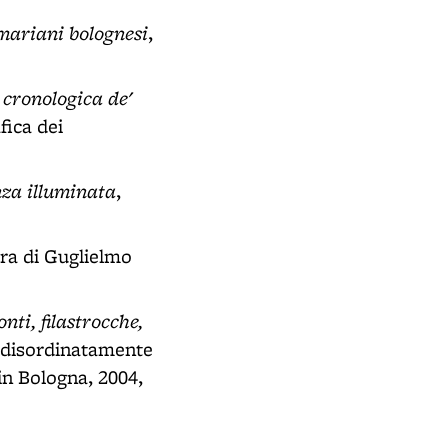
mariani bolognesi
,
a cronologica de'
fica dei
nza illuminata
,
ura di Guglielmo
onti, filastrocche,
e disordinatamente
in Bologna, 2004,