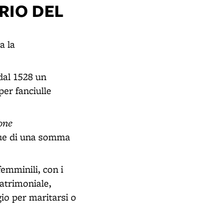
RIO DEL
a la
dal 1528 un
per fanciulle
ione
ue di una somma
emminili, con i
atrimoniale,
gio per maritarsi o