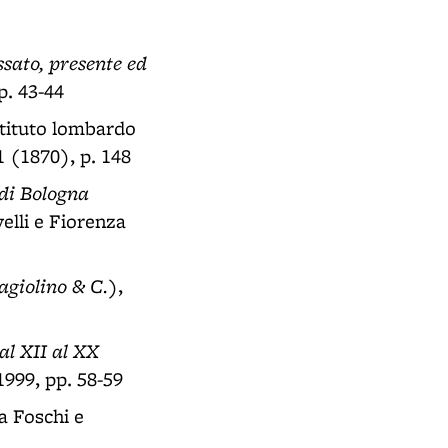
ssato, presente ed
p. 43-44
stituto lombardo
11 (1870), p. 148
 di Bologna
velli e Fiorenza
agiolino & C.)
,
dal XII al XX
1999, pp. 58-59
la Foschi e