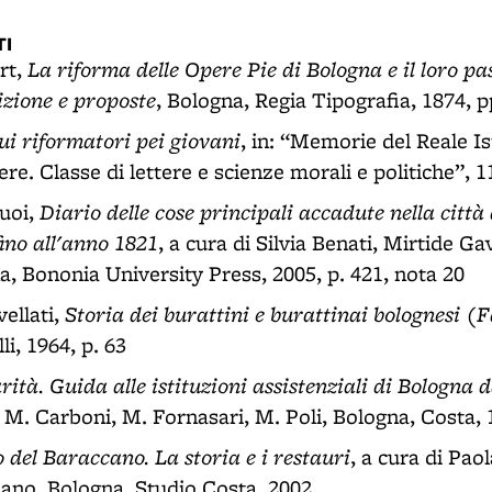
I
La riforma delle Opere Pie di Bologna e il loro pa
rt,
izione e proposte
, Bologna, Regia Tipografia, 1874, p
ui riformatori pei giovani
, in: “Memorie del Reale I
tere. Classe di lettere e scienze morali e politiche”, 
Diario delle cose principali accadute nella città
uoi,
ino all'anno 1821
, a cura di Silvia Benati, Mirtide Ga
a, Bononia University Press, 2005, p. 421, nota 20
Storia dei burattini e burattinai bolognesi (F
ellati,
i, 1964, p. 63
arità. Guida alle istituzioni assistenziali di Bologna 
i M. Carboni, M. Fornasari, M. Poli, Bologna, Costa, 
 del Baraccano. La storia e i restauri
, a cura di Pao
ano, Bologna, Studio Costa, 2002