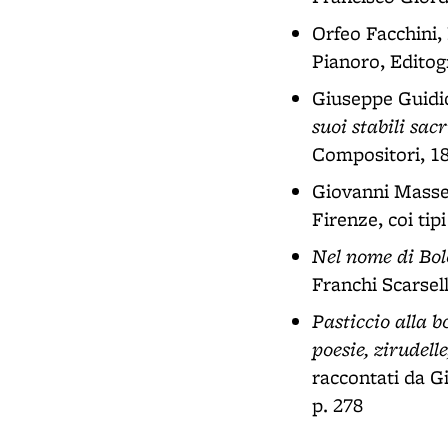
Orfeo Facchini,
Pianoro, Editogr
Giuseppe Guidic
suoi stabili sacr
Compositori, 18
Giovanni Masse
Firenze, coi tipi
Nel nome di Bol
Franchi Scarsell
Pasticcio alla bo
poesie, zirudell
raccontati da G
p. 278