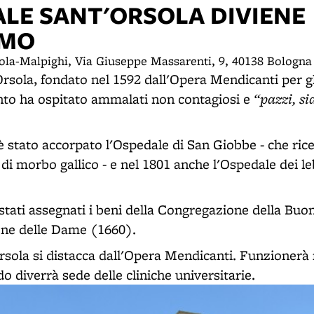
ALE SANT'ORSOLA DIVIENE
MO
sola-Malpighi, Via Giuseppe Massarenti, 9, 40138 Bologn
sola, fondato nel 1592 dall'Opera Mendicanti per gli
“pazzi, si
nto ha ospitato ammalati non contagiosi e
è stato accorpato l'Ospedale di San Giobbe - che ric
di morbo gallico - e nel 1801 anche l'Ospedale dei le
 stati assegnati i beni della Congregazione della Bu
one delle Dame (1660).
Orsola si distacca dall'Opera Mendicanti. Funzionerà
 diverrà sede delle cliniche universitarie.