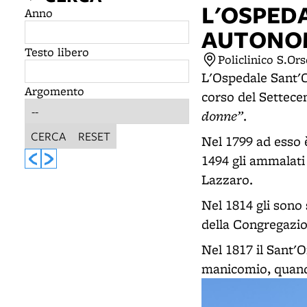
L'OSPED
Anno
AUTONO
Testo libero
Policlinico S.Or
L'Ospedale Sant'Or
Argomento
corso del Settece
donne”
.
CERCA
RESET
Nel 1799 ad esso 
1494 gli ammalati 
Lazzaro.
Nel 1814 gli sono
della Congregazi
Nel 1817 il Sant'
manicomio, quando