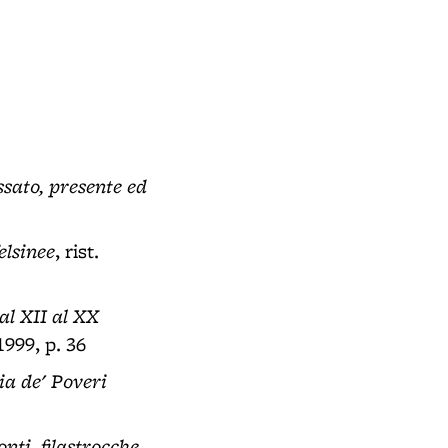
ssato, presente ed
elsinee
, rist.
dal XII al XX
1999, p. 36
ia de' Poveri
onti, filastrocche,