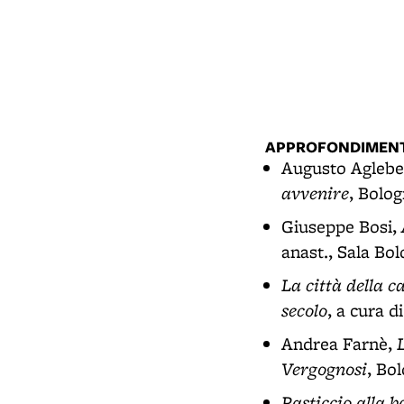
APPROFONDIMENT
Augusto Aglebe
avvenire
, Bolog
Giuseppe Bosi,
anast., Sala Bol
La città della c
secolo
, a cura d
Andrea Farnè,
Vergognosi
, Bo
Pasticcio alla bo