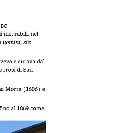
a BO
 incurabili, nel
a uomini, sia
eveva e curava dal
bbrosi di San
ona Morte (1606) e
 fino al 1869 come