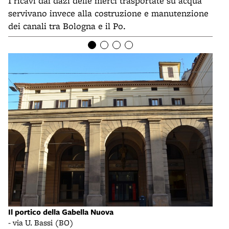
I ricavi dai dazi delle merci trasportate su acqua
servivano invece alla costruzione e manutenzione
dei canali tra Bologna e il Po.
Il portico della Gabella Nuova
Il p
- via U. Bassi (BO)
- vi