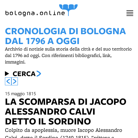
item 1 of 5
bologna.online
CRONOLOGIA DI BOLOGNA
DAL 1796 A OGGI
Archivio di notizie sulla storia della città e del suo territorio
dal 1796 ad oggi. Con riferimenti bibliografici, link,
immagini.
CERCA
15 maggio 1815
LA SCOMPARSA DI JACOPO
ALESSANDRO CALVI
DETTO IL SORDINO
Colpito da apoplessia, muore Iacopo Alessandro
Calvi, detto il Sordino (1740-1815)
"pittore e