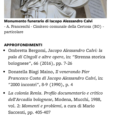
Monumento funerario di Iacopo Alessandro Calvi
Monu
- A. Franceschi - Cimitero comunale della Certosa (BO) -
-
- A.
particolare
APPROFONDIMENTI
Ombretta Bergomi,
Jacopo Alessandro Calvi: la
pala di Cingoli e altre opere
, in: "Strenna storica
bolognese", 66 (2016), pp. 7-26
Donatella Biagi Maino,
Il venerando Pier
Francesco Costa di Jacopo Alessandro Calvi
, in:
"2000 incontri", 8-9 (1990), p. 4
La colonia Renia. Profilo documentario e critico
dell'Arcadia bolognese
, Modena, Mucchi, 1988,
vol. 2:
Momenti e problemi
, a cura di Mario
Saccenti, pp. 405-407